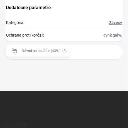
Dodatočné parametre
Kategória
:
Závesy
Ochrana proti korózii
:
cynk galw.
Návod na použitie (439.1 kB)
Z
á
p
ä
t
i
KATEGÓRIE