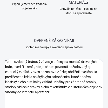
MATERIÁLY
expedujeme v deň zadania
objednávky
Ceny, čo potešia – kvalita, na
ktorú sa spoľahnete
OVERENÉ ZÁKAZNÍKMI
spoľahlivé nákupy s overenou spokojnosťou
Tento ozdobný bránový záves je určený na montáž drevených
brán, dverí či okeníc, kde je okrem pevnosti požadovaný aj
estetický vzhľad. Záves pozostáva z úzkej obdĺžnikovej časti a
predĺženého krídla so štýlovým zakončením, ktoré dodáva
klasický alebo rustikálny vzhľad. Ideálny pre záhradné bránky,
stodoly, vidiecke stavby alebo rekonštrukcie historických objektov.
Vhodný do interiéru aj exteriéru.