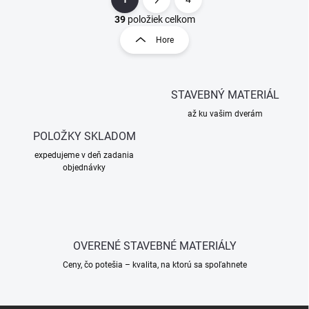
O
S
v
t
39
položiek celkom
l
r
Hore
á
á
d
n
a
k
c
STAVEBNÝ MATERIÁL
o
i
e
v
až ku vašim dverám
p
a
r
POLOŽKY SKLADOM
n
v
i
expedujeme v deň zadania
k
objednávky
e
y
v
ý
p
i
s
OVERENÉ STAVEBNÉ MATERIÁLY
u
Ceny, čo potešia – kvalita, na ktorú sa spoľahnete