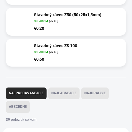
Stavebný záves Z50 (50x25x1,5mm)
SKLADOM
(>5 KS)
€0,20
Stavebný záves ZS 100
SKLADOM
(>5 KS)
€0,60
R
a
NAJPREDÁVANEJŠIE
NAJLACNEJŠIE
NAJDRAHŠIE
d
e
ABECEDNE
n
i
39
položiek celkom
e
V
p