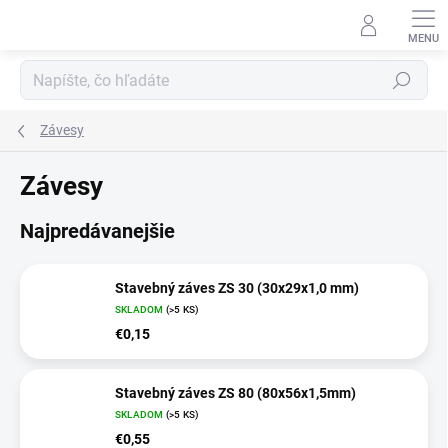
Prejsť
na
obsah
Hľadať
Závesy
Závesy
Najpredávanejšie
Stavebný záves ZS 30 (30x29x1,0 mm)
SKLADOM
(>5 KS)
€0,15
Stavebný záves ZS 80 (80x56x1,5mm)
SKLADOM
(>5 KS)
€0,55