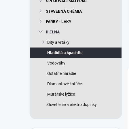
SPOJOVACÍ MATERIÁL
e
l
STAVEBNÁ CHÉMIA
FARBY - LAKY
DIELŇA
Bity a vrtáky
Hladidlá a špachtle
Vodováhy
Ostatné náradie
Diamantové kotúče
Murárske lyžice
Osvetlenie a elektro doplnky