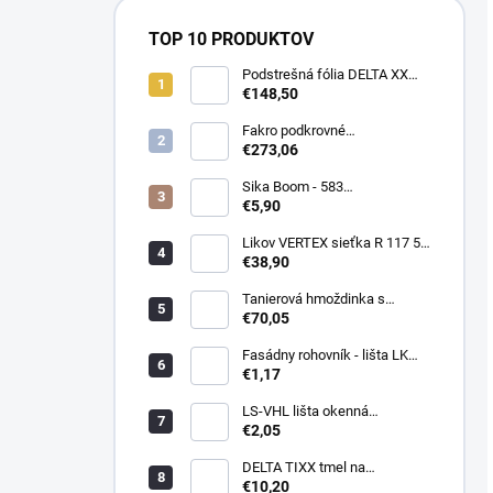
TOP 10 PRODUKTOV
Podstrešná fólia DELTA XX
PLUS universal 150g/m2
€148,50
(75m2 bal)
Fakro podkrovné
termoizolačné schody LTK
€273,06
Energy 280
Sika Boom - 583
nízkoexpanzná PU pena 750
€5,90
ml
Likov VERTEX sieťka R 117 55
m2 145g/m2
€38,90
Tanierová hmoždinka s
kovovou skrutkou WKTHERM-
€70,05
S 08 275mm (100ks)
Fasádny rohovník - lišta LK
PVC 2,5 m - LIKOV
€1,17
LS-VHL lišta okenná
začisťovacia s lamelou APU
€2,05
DELTA TIXX tmel na
parozábrany 310ml, dorken
€10,20