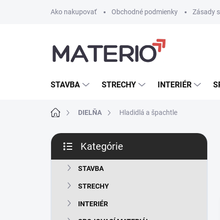
Prejsť
Ako nakupovať
Obchodné podmienky
Zásady s
na
obsah
STAVBA
STRECHY
INTERIÉR
S
Domov
DIELŇA
Hladidlá a špachtle
B
Kategórie
o
Preskočiť
č
kategórie
n
STAVBA
ý
STRECHY
p
a
INTERIÉR
n