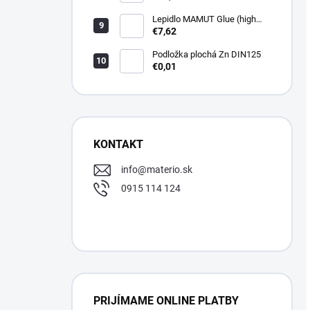
Lepidlo MAMUT Glue (high
track) 290 ml biele
€7,62
Podložka plochá Zn DIN125
€0,01
KONTAKT
info
@
materio.sk
0915 114 124
PRIJÍMAME ONLINE PLATBY