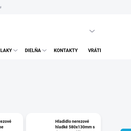
ulár
PRÁZDNY KOŠÍK
NÁKUPNÝ
KOŠÍK
 LAKY
DIELŇA
KONTAKTY
VRÁTENIE TOVARU
rezové
Hladidlo nerezové
ne
hladké 580x130mm s