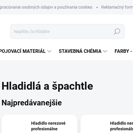
pracúvania osobných údajov a používania cookies
Reklamačný form
Hľadať
POJOVACÍ MATERIÁL
STAVEBNÁ CHÉMIA
FARBY -
Hladidlá a špachtle
Najpredávanejšie
Hladidlo nerezové
Hladidlo ne
profesionálne
profesionál