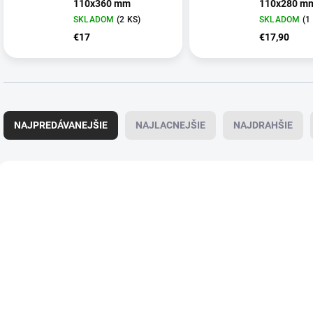
110x360 mm
110x280 m
SKLADOM
(2 KS)
SKLADOM
(1
€17
€17,90
R
a
NAJPREDÁVANEJŠIE
NAJLACNEJŠIE
NAJDRAHŠIE
d
e
n
V
i
ý
e
p
p
i
r
s
o
p
d
r
u
o
k
d
t
u