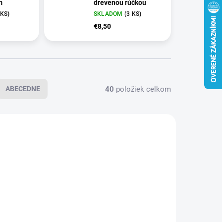
m
drevenou rúčkou
 KS)
SKLADOM
(3 KS)
€8,50
40
položiek celkom
ABECEDNE