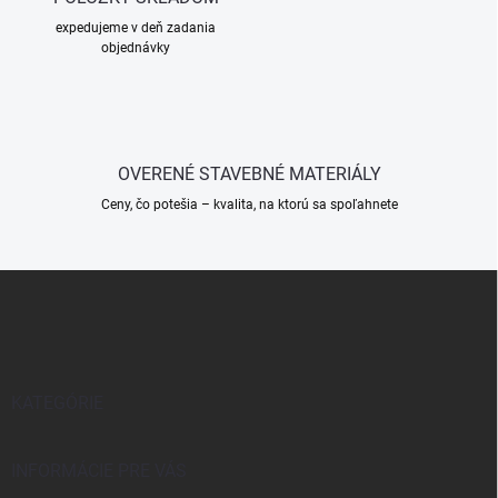
n
v
i
expedujeme v deň zadania
k
objednávky
e
y
v
ý
p
i
s
OVERENÉ STAVEBNÉ MATERIÁLY
u
Ceny, čo potešia – kvalita, na ktorú sa spoľahnete
Z
á
p
ä
t
i
KATEGÓRIE
e
INFORMÁCIE PRE VÁS