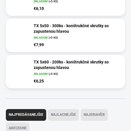
SKLADOM
(>5 KS)
€6,10
TX 5x50 - 300ks - konštrukčné skrutky so
zapustenou hlavou
SKLADOM
(>5 KS)
€7,99
TX 5x60 - 200ks - konštrukčné skrutky so
zapustenou hlavou
SKLADOM
(>5 KS)
€6,25
R
a
NAJPREDÁVANEJŠIE
NAJLACNEJŠIE
NAJDRAHŠIE
d
e
ABECEDNE