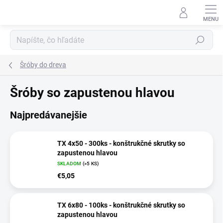
Prejsť
na
obsah
Hľadať
Šróby do dreva
Šróby so zapustenou hlavou
Najpredávanejšie
TX 4x50 - 300ks - konštrukčné skrutky so
zapustenou hlavou
SKLADOM
(>5 KS)
€5,05
TX 6x80 - 100ks - konštrukčné skrutky so
zapustenou hlavou