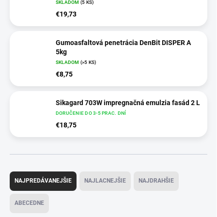
SKLADOM
(5 KS)
€19,73
Gumoasfaltová penetrácia DenBit DISPER A
5kg
SKLADOM
(>5 KS)
€8,75
Sikagard 703W impregnačná emulzia fasád 2 L
DORUČENIE DO 3-5 PRAC. DNÍ
€18,75
R
a
NAJPREDÁVANEJŠIE
NAJLACNEJŠIE
NAJDRAHŠIE
d
e
ABECEDNE
n