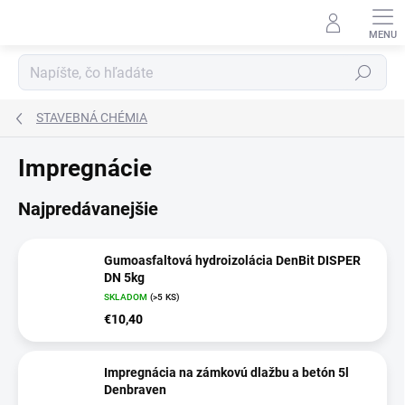
Prejsť
na
obsah
Hľadať
STAVEBNÁ CHÉMIA
Impregnácie
Najpredávanejšie
Gumoasfaltová hydroizolácia DenBit DISPER
DN 5kg
SKLADOM
(>5 KS)
€10,40
Impregnácia na zámkovú dlažbu a betón 5l
Denbraven