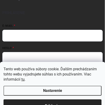
PRIHLÁSENIE
E-MAIL
HESLO
Prihlásiť sa
Tento web používa súbory cookie. Ďalším prechádzaním
tohto webu vyjadrujete súhlas s ich používaním. Viac
Nová registrácia
Zabudnuté heslo
informácií
tu
.
Nastavenie
Copyright 2026
MATERIO
. Všetky práva vyhradené.
Upraviť nastavenie
cookies