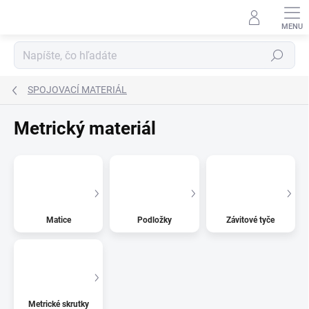
Prejsť
na
obsah
Hľadať
SPOJOVACÍ MATERIÁL
Metrický materiál
Matice
Podložky
Závitové tyče
Metrické skrutky