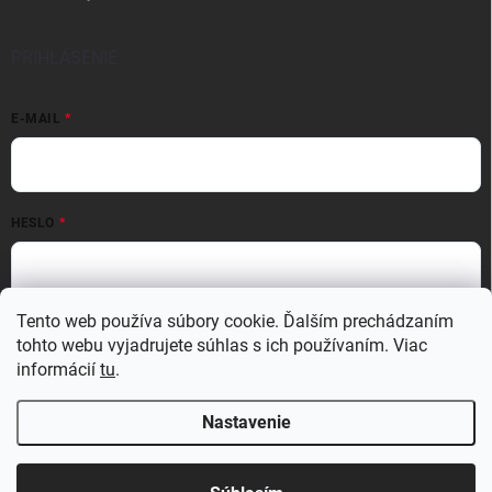
PRIHLÁSENIE
E-MAIL
HESLO
Tento web používa súbory cookie. Ďalším prechádzaním
Prihlásiť sa
tohto webu vyjadrujete súhlas s ich používaním. Viac
Nová registrácia
Zabudnuté heslo
informácií
tu
.
Nastavenie
Copyright 2026
MATERIO
. Všetky práva vyhradené.
Upraviť nastavenie
cookies