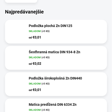
Najpredávanejšie
Podložka plochá Zn DIN125
SKLADOM
(>5 KS)
€0,01
od
Šesťhranná matica DIN 934-8 Zn
SKLADOM
(>5 KS)
€0,02
od
Podložka širokoplošná Zn DIN440
SKLADOM
(>5 KS)
€0,01
od
Matica predĺžená DIN 6334 Zn
SKLADOM
(>5 KS)