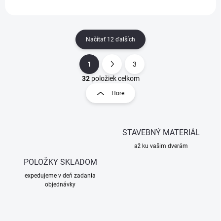
Načítať 12 ďalších
1
3
O
S
v
t
32
položiek celkom
l
r
Hore
á
á
d
n
a
k
c
STAVEBNÝ MATERIÁL
o
i
e
v
až ku vašim dverám
p
a
r
POLOŽKY SKLADOM
n
v
i
expedujeme v deň zadania
k
objednávky
e
y
v
ý
p