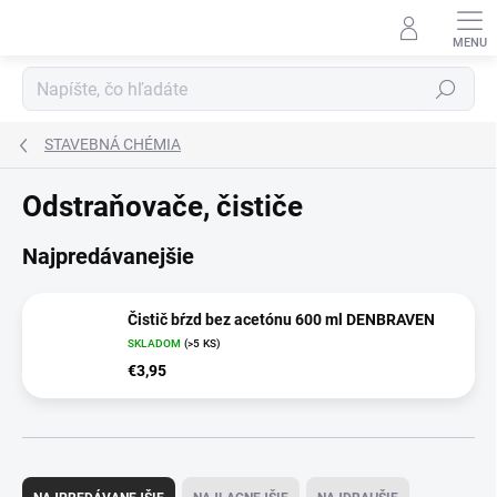
Prejsť
na
obsah
Hľadať
STAVEBNÁ CHÉMIA
Odstraňovače, čističe
Najpredávanejšie
Čistič bŕzd bez acetónu 600 ml DENBRAVEN
SKLADOM
(>5 KS)
€3,95
R
a