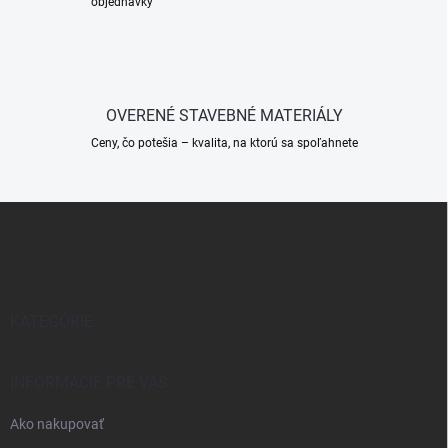
objednávky
p
r
v
k
y
v
OVERENÉ STAVEBNÉ MATERIÁLY
ý
p
Ceny, čo potešia – kvalita, na ktorú sa spoľahnete
i
s
u
Z
á
p
ä
t
i
KATEGÓRIE
e
INFORMÁCIE PRE VÁS
Ako nakupovať