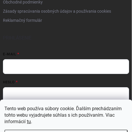
Obchodné podmienky
Zásady spracúvania osobných údajov a používania cookies
Reklamačný formulár
PRIHLÁSENIE
E-MAIL
HESLO
Prihlásiť sa
Tento web používa súbory cookie. Ďalším prechádzaním
tohto webu vyjadrujete súhlas s ich používaním. Viac
Nová registrácia
Zabudnuté heslo
informácií
tu
.