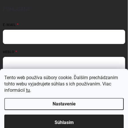
PRIHLÁSENIE
E-MAIL
HESLO
Prihlásiť sa
Tento web používa súbory cookie. Ďalším prechádzaním
tohto webu vyjadrujete súhlas s ich používaním. Viac
Nová registrácia
Zabudnuté heslo
informácií
tu
.
Nastavenie
Copyright 2026
MATERIO
. Všetky práva vyhradené.
Upraviť nastavenie
cookies
Súhlasím