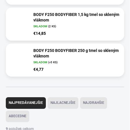
BODY F250 BODYFIBER 1,5 kg tmel so skleným
vláknom
SKLADOM
(2 KS)
€14,85
BODY F250 BODYFIBER 250 g tmel so skleným
vláknom
SKLADOM
(>5 KS)
€4,77
R
a
NAJPREDÁVANEJŠIE
NAJLACNEJŠIE
NAJDRAHŠIE
d
e
ABECEDNE
n
i
9
položiek celkom