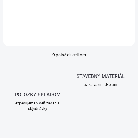
náter na podvozok.
Tixotropný asfaltovo-
kaučukový materiál s
výbornou priľnavosťou,
pružnosťou a odolnosťou
proti korózii.
9
položiek celkom
O
v
l
á
STAVEBNÝ MATERIÁL
d
až ku vašim dverám
a
c
POLOŽKY SKLADOM
i
expedujeme v deň zadania
e
objednávky
p
r
v
k
y