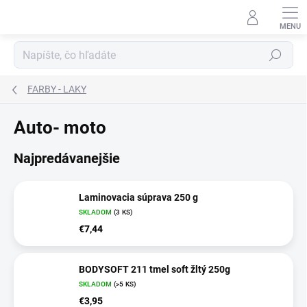
Prejsť
na
obsah
Hľadať
FARBY - LAKY
Auto- moto
Najpredávanejšie
Laminovacia súprava 250 g
SKLADOM
(3 KS)
€7,44
BODYSOFT 211 tmel soft žltý 250g
SKLADOM
(>5 KS)
€3,95