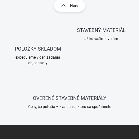
l
r
Hore
á
á
d
n
a
k
c
STAVEBNÝ MATERIÁL
o
i
e
v
až ku vašim dverám
p
a
r
POLOŽKY SKLADOM
n
v
i
expedujeme v deň zadania
k
objednávky
e
y
v
ý
p
i
s
OVERENÉ STAVEBNÉ MATERIÁLY
u
Ceny, čo potešia – kvalita, na ktorú sa spoľahnete
Z
á