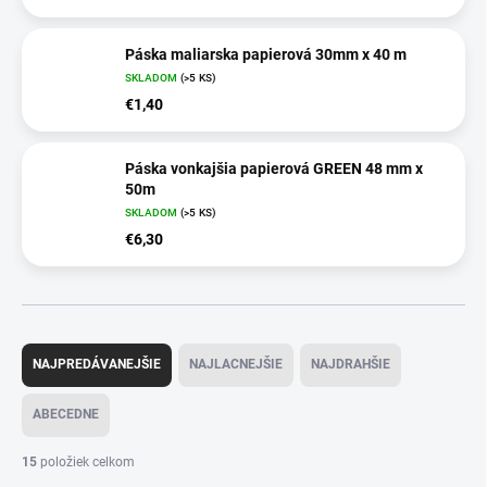
Páska maliarska papierová 30mm x 40 m
SKLADOM
(>5 KS)
€1,40
Páska vonkajšia papierová GREEN 48 mm x
50m
SKLADOM
(>5 KS)
€6,30
R
a
NAJPREDÁVANEJŠIE
NAJLACNEJŠIE
NAJDRAHŠIE
d
e
ABECEDNE
n
i
15
položiek celkom
e