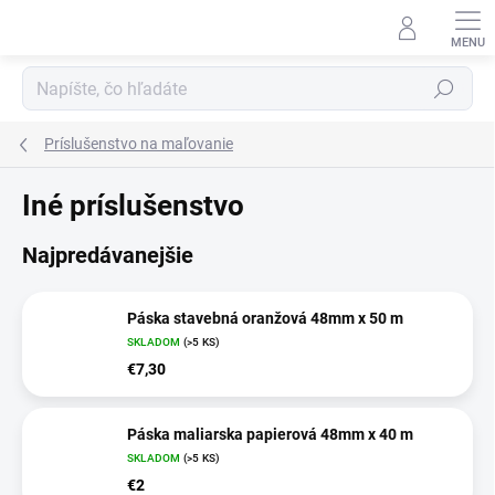
Prejsť
na
obsah
Hľadať
Príslušenstvo na maľovanie
Iné príslušenstvo
Najpredávanejšie
Páska stavebná oranžová 48mm x 50 m
SKLADOM
(>5 KS)
€7,30
Páska maliarska papierová 48mm x 40 m
SKLADOM
(>5 KS)
€2