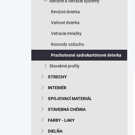
Revízne a vetracie systémy
e
l
Revízne dvierka
Vaňové dvierka
Vetracie mriežky
Rozvody vzduchu
Prachotesné sadrokartónové dvierka
Stavebné profily
STRECHY
INTERIÉR
SPOJOVACÍ MATERIÁL
STAVEBNÁ CHÉMIA
FARBY - LAKY
DIELŇA