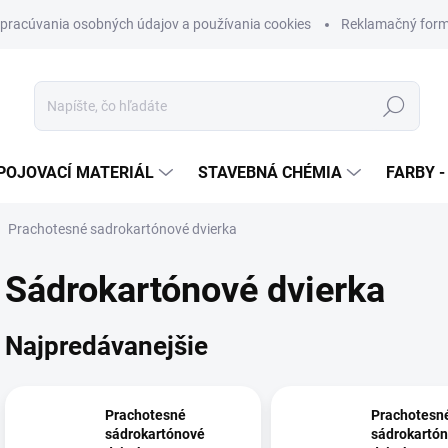
pracúvania osobných údajov a používania cookies
Reklamačný form
Hľadať
POJOVACÍ MATERIÁL
STAVEBNÁ CHÉMIA
FARBY -
Prachotesné sadrokartónové dvierka
Sádrokartónové dvierka
Najpredávanejšie
Prachotesné
Prachotesn
sádrokartónové
sádrokartó