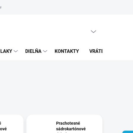
ulár
PRÁZDNY KOŠÍK
NÁKUPNÝ
KOŠÍK
 LAKY
DIELŇA
KONTAKTY
VRÁTENIE TOVARU
é
Prachotesné
nové
sádrokartónové