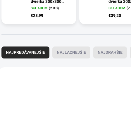
dvierka 300x300
dvierka 300
HACO 5222
HACO 5224
SKLADOM
(2 KS)
SKLADOM
(2
€28,99
€39,20
R
a
NAJPREDÁVANEJŠIE
NAJLACNEJŠIE
NAJDRAHŠIE
d
e
n
V
i
ý
e
p
p
i
r
s
o
p
d
r
u
o
k
d
t
u