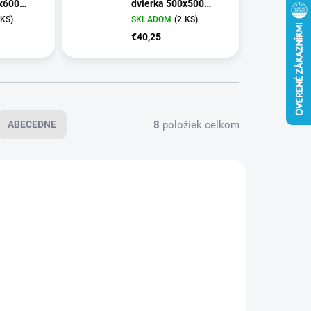
x600
dvierka 500x500
HACO 5227
 KS)
SKLADOM
(2 KS)
€40,25
8
položiek celkom
ABECEDNE