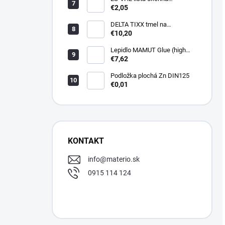
začisťovacia s lamelou APU
€2,05
DELTA TIXX tmel na
parozábrany 310ml, dorken
€10,20
Lepidlo MAMUT Glue (high
track) 290 ml biele
€7,62
Podložka plochá Zn DIN125
€0,01
KONTAKT
info
@
materio.sk
0915 114 124