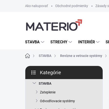
Prejsť
Ako nakupovať
Obchodné podmienky
Zásady s
na
obsah
STAVBA
STRECHY
INTERIÉR
S
Domov
STAVBA
Revízne a vetracie systémy
B
Kategórie
o
Preskočiť
č
kategórie
n
STAVBA
ý
Zateplenie
p
a
Odvodňovacie systémy
n