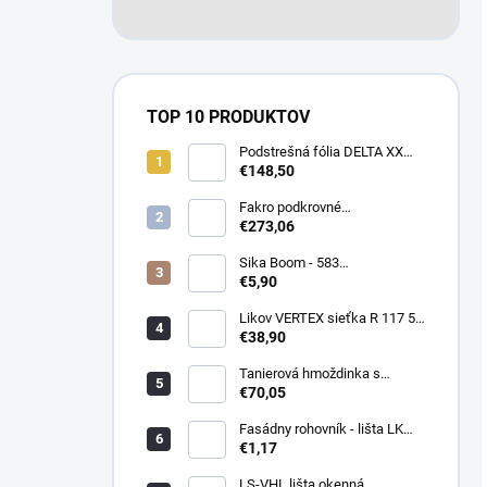
TOP 10 PRODUKTOV
Podstrešná fólia DELTA XX
PLUS universal 150g/m2
€148,50
(75m2 bal)
Fakro podkrovné
termoizolačné schody LTK
€273,06
Energy 280
Sika Boom - 583
nízkoexpanzná PU pena 750
€5,90
ml
Likov VERTEX sieťka R 117 55
m2 145g/m2
€38,90
Tanierová hmoždinka s
kovovou skrutkou WKTHERM-
€70,05
S 08 275mm (100ks)
Fasádny rohovník - lišta LK
PVC 2,5 m - LIKOV
€1,17
LS-VHL lišta okenná