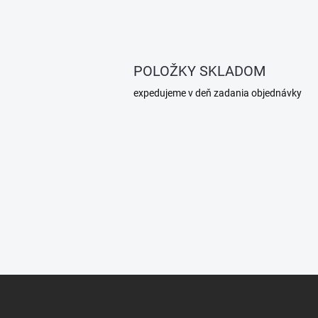
POLOŽKY SKLADOM
expedujeme v deň zadania objednávky
Z
á
p