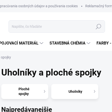
pracúvania osobných údajov a používania cookies
Reklamačný form
Hľadať
POJOVACÍ MATERIÁL
STAVEBNÁ CHÉMIA
FARBY -
 spojky
Uholníky a ploché spojky
Ploché
Uholníky
spojky
Najpredávanejšie