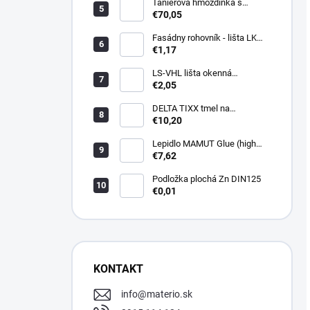
Tanierová hmoždinka s
kovovou skrutkou WKTHERM-
€70,05
S 08 275mm (100ks)
Fasádny rohovník - lišta LK
PVC 2,5 m - LIKOV
€1,17
LS-VHL lišta okenná
začisťovacia s lamelou APU
€2,05
DELTA TIXX tmel na
parozábrany 310ml, dorken
€10,20
Lepidlo MAMUT Glue (high
track) 290 ml biele
€7,62
Podložka plochá Zn DIN125
€0,01
KONTAKT
info
@
materio.sk