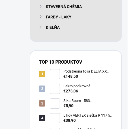
STAVEBNÁ CHÉMIA
FARBY - LAKY
DIELŇA
TOP 10 PRODUKTOV
Podstrešná fólia DELTA XX
PLUS universal 150g/m2
€148,50
(75m2 bal)
Fakro podkrovné
termoizolačné schody LTK
€273,06
Energy 280
Sika Boom - 583
nízkoexpanzná PU pena 750
€5,90
ml
Likov VERTEX sieťka R 117 55
m2 145g/m2
€38,90