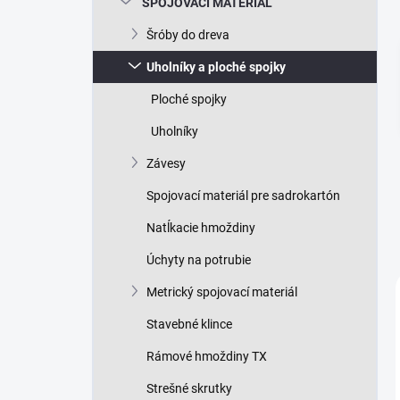
SPOJOVACÍ MATERIÁL
e
l
Šróby do dreva
Uholníky a ploché spojky
Ploché spojky
Uholníky
Závesy
Spojovací materiál pre sadrokartón
Natĺkacie hmoždiny
Úchyty na potrubie
Metrický spojovací materiál
Stavebné klince
Rámové hmoždiny TX
Strešné skrutky