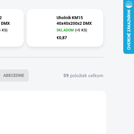
2
Uholník KM15
3 DMX
40x40x200x2 DMX
5 KS)
SKLADOM
(>5 KS)
€0,87
59
položiek celkom
ABECEDNE