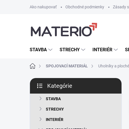
Prejsť
Ako nakupovať
Obchodné podmienky
Zásady s
na
obsah
STAVBA
STRECHY
INTERIÉR
S
Domov
SPOJOVACÍ MATERIÁL
Uholníky a ploché
B
Kategórie
o
Preskočiť
č
kategórie
n
STAVBA
ý
STRECHY
p
a
INTERIÉR
n