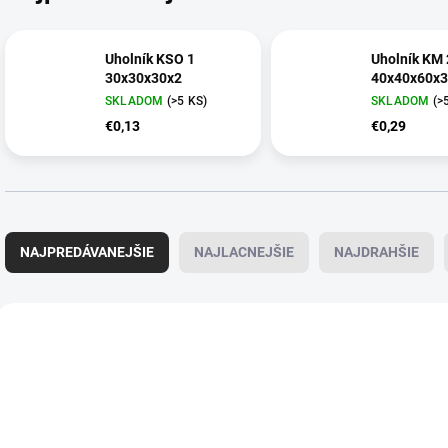
Uholník KSO 1
Uholník KM 
30x30x30x2
40x40x60x
SKLADOM
(>5 KS)
SKLADOM
(>
€0,13
€0,29
R
a
NAJPREDÁVANEJŠIE
NAJLACNEJŠIE
NAJDRAHŠIE
d
e
n
V
i
ý
e
p
p
i
r
s
o
p
d
r