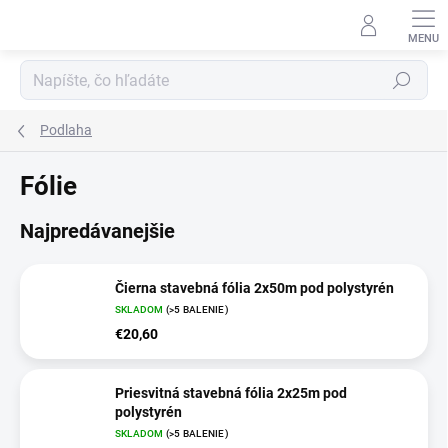
Prejsť
na
obsah
Hľadať
Podlaha
Fólie
Najpredávanejšie
Čierna stavebná fólia 2x50m pod polystyrén
SKLADOM
(>5 BALENIE)
€20,60
Priesvitná stavebná fólia 2x25m pod
polystyrén
SKLADOM
(>5 BALENIE)