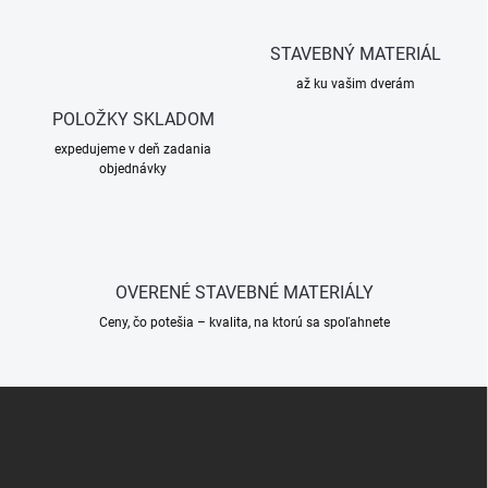
v
l
á
STAVEBNÝ MATERIÁL
d
až ku vašim dverám
a
c
POLOŽKY SKLADOM
i
expedujeme v deň zadania
e
objednávky
p
r
v
k
y
v
OVERENÉ STAVEBNÉ MATERIÁLY
ý
p
Ceny, čo potešia – kvalita, na ktorú sa spoľahnete
i
s
u
Z
á
p
ä