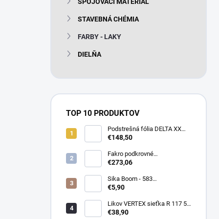
SPOJOVACÍ MATERIÁL
e
l
STAVEBNÁ CHÉMIA
FARBY - LAKY
DIELŇA
TOP 10 PRODUKTOV
Podstrešná fólia DELTA XX
PLUS universal 150g/m2
€148,50
(75m2 bal)
Fakro podkrovné
termoizolačné schody LTK
€273,06
Energy 280
Sika Boom - 583
nízkoexpanzná PU pena 750
€5,90
ml
Likov VERTEX sieťka R 117 55
m2 145g/m2
€38,90