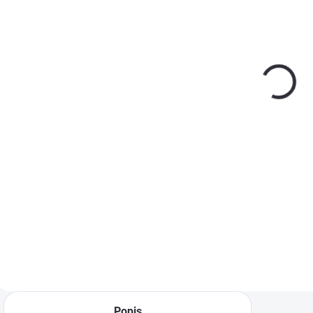
(>5 KS)
(>5 KS)
Štetka
Štetka
Š
maliarska
maliarska
hranatá 190
hranatá 180
h
mm
mm
€8,30
€7,40
−
+
−
+
Do košíka
Do košíka
Kvalitná maliarska
Kvalitná maliarska
K
hranatá štetka s
hranatá štetka s
h
drevenou rúčkou a
drevenou rúčkou a
d
prírodnými
prírodnými
p
štetinami. Vhodná
štetinami. Vhodná
š
na farby, penetrácie
na farby, penetrácie
n
aj univerzálne
aj univerzálne
a
nátery.
nátery.
n
Popis