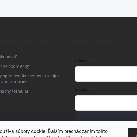
ORMÁCIE PRE VÁS
PRIHLÁSENIE
akupovať
E-MAIL
dné podmienky
y spracúvania osobných údajov
ívania cookies
HESLO
mačný formulár
Nová registrácia
Zabudnuté hesl
oužíva súbory cookie. Ďalším prechádzaním tohto