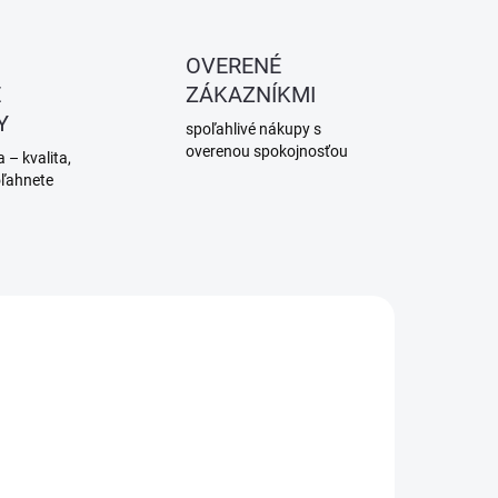
OVERENÉ
É
ZÁKAZNÍKMI
Y
spoľahlivé nákupy s
overenou spokojnosťou
 – kvalita,
oľahnete
SKLADOM