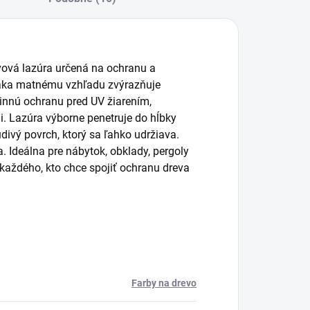
vová lazúra určená na ochranu a
 Vďaka matnému vzhľadu zvýrazňuje
innú ochranu pred UV žiarením,
. Lazúra výborne penetruje do hĺbky
ivý povrch, ktorý sa ľahko udržiava.
 Ideálna pre nábytok, obklady, pergoly
každého, kto chce spojiť ochranu dreva
Farby na drevo