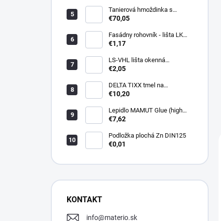
Tanierová hmoždinka s
kovovou skrutkou WKTHERM-
€70,05
S 08 275mm (100ks)
Fasádny rohovník - lišta LK
PVC 2,5 m - LIKOV
€1,17
LS-VHL lišta okenná
začisťovacia s lamelou APU
€2,05
DELTA TIXX tmel na
parozábrany 310ml, dorken
€10,20
Lepidlo MAMUT Glue (high
track) 290 ml biele
€7,62
Podložka plochá Zn DIN125
€0,01
KONTAKT
info
@
materio.sk