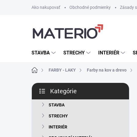
Prejsť
Ako nakupovať
Obchodné podmienky
Zásady s
na
obsah
STAVBA
STRECHY
INTERIÉR
S
Domov
FARBY - LAKY
Farby na kov a drevo
B
Kategórie
o
Preskočiť
č
kategórie
n
STAVBA
ý
STRECHY
p
a
INTERIÉR
n