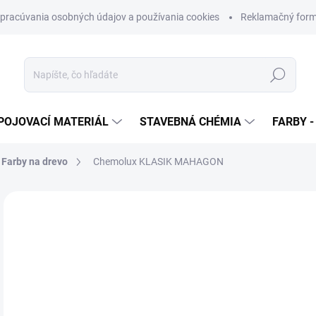
pracúvania osobných údajov a používania cookies
Reklamačný form
Hľadať
POJOVACÍ MATERIÁL
STAVEBNÁ CHÉMIA
FARBY -
Farby na drevo
Chemolux KLASIK MAHAGON
Neohodnotené
Podrobnosti hodnotenia
ZNAČKA
o
od
Jedn
cena
ZVO