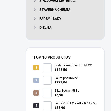
SPOJOVACÍ MATERIÁL
e
l
STAVEBNÁ CHÉMIA
FARBY - LAKY
DIELŇA
TOP 10 PRODUKTOV
Podstrešná fólia DELTA XX
PLUS universal 150g/m2
€148,50
(75m2 bal)
Fakro podkrovné
termoizolačné schody LTK
€273,06
Energy 280
Sika Boom - 583
nízkoexpanzná PU pena 750
€5,90
ml
Likov VERTEX sieťka R 117 55
m2 145g/m2
€38,90