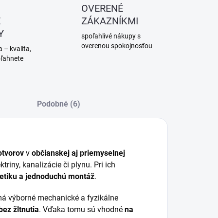
OVERENÉ
É
ZÁKAZNÍKMI
Y
spoľahlivé nákupy s
overenou spokojnosťou
 – kvalita,
oľahnete
Podobné (6)
otvorov
v
občianskej aj priemyselnej
riny, kanalizácie či plynu. Pri ich
tetiku a jednoduchú montáž
.
 má výborné mechanické a fyzikálne
bez žltnutia
. Vďaka tomu sú vhodné
na