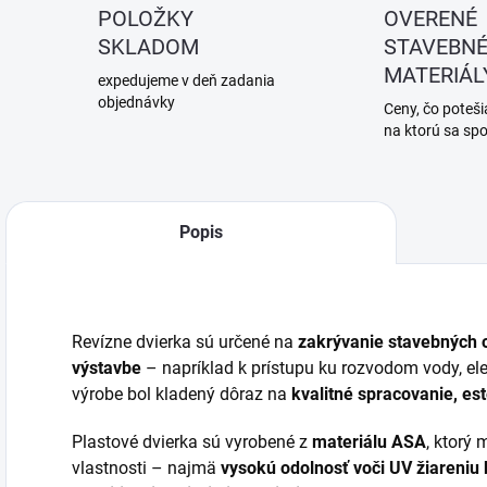
POLOŽKY
OVERENÉ
SKLADOM
STAVEBN
MATERIÁL
expedujeme v deň zadania
objednávky
Ceny, čo potešia
na ktorú sa sp
Popis
Revízne dvierka sú určené na
zakrývanie stavebných 
výstavbe
– napríklad k prístupu ku rozvodom vody, elekt
výrobe bol kladený dôraz na
kvalitné spracovanie, es
Plastové dvierka sú vyrobené z
materiálu ASA
, ktorý
vlastnosti – najmä
vysokú odolnosť voči UV žiareniu 