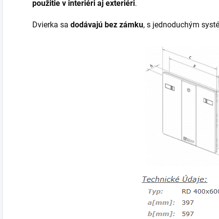
použitie v interiéri aj exteriéri
.
Dvierka sa
dodávajú bez zámku
, s jednoduchým syst