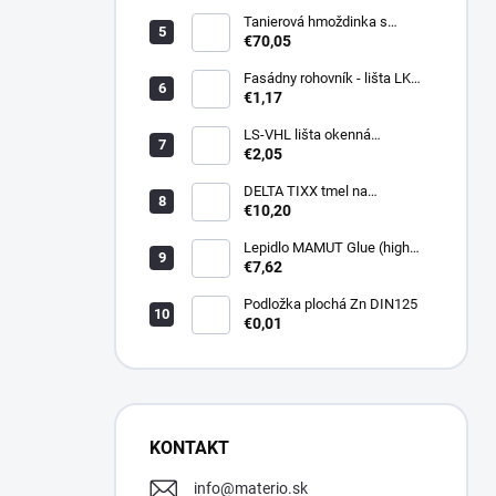
Tanierová hmoždinka s
kovovou skrutkou WKTHERM-
€70,05
S 08 275mm (100ks)
Fasádny rohovník - lišta LK
PVC 2,5 m - LIKOV
€1,17
LS-VHL lišta okenná
začisťovacia s lamelou APU
€2,05
DELTA TIXX tmel na
parozábrany 310ml, dorken
€10,20
Lepidlo MAMUT Glue (high
track) 290 ml biele
€7,62
Podložka plochá Zn DIN125
€0,01
KONTAKT
info
@
materio.sk