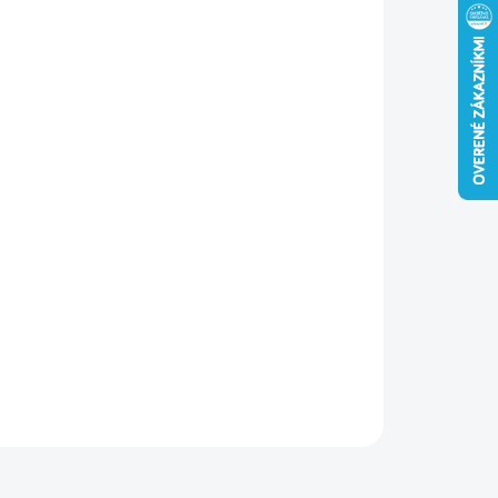
−
+
Pridať do košíka
zne dvierka pre zakrytie stavebných otvorov. Odolné voči
iareniu, vhodné do interiéru aj exteriéru. Bez zámku.
ILNÉ INFORMÁCIE
OPÝTAŤ SA
STRÁŽIŤ