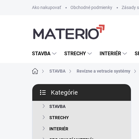
Prejsť
Ako nakupovať
Obchodné podmienky
Zásady s
na
obsah
STAVBA
STRECHY
INTERIÉR
S
Domov
STAVBA
Revízne a vetracie systémy
B
Kategórie
o
Preskočiť
č
kategórie
n
STAVBA
ý
STRECHY
p
a
INTERIÉR
n