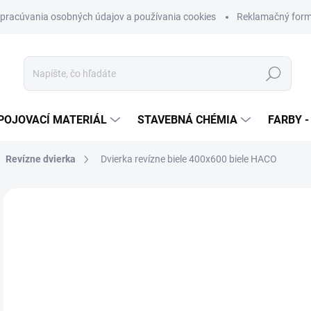
pracúvania osobných údajov a používania cookies
Reklamačný form
Hľadať
POJOVACÍ MATERIÁL
STAVEBNÁ CHÉMIA
FARBY -
Revízne dvierka
Dvierka revízne biele 400x600 biele HACO
Neohodnotené
Podrobnosti hodnotenia
ZNAČKA
€
€26
Jedn
SK
cena