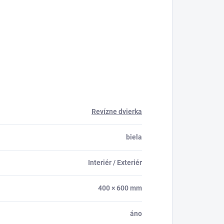
Revízne dvierka
biela
Interiér / Exteriér
400 × 600 mm
áno