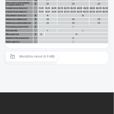
Montážny návod (6.9 MB)
Z
á
p
ä