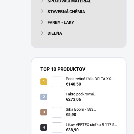
SPOJOVACÍ MATERIÁL
e
l
STAVEBNÁ CHÉMIA
FARBY - LAKY
DIELŇA
TOP 10 PRODUKTOV
Podstrešná fólia DELTA XX
PLUS universal 150g/m2
€148,50
(75m2 bal)
Fakro podkrovné
termoizolačné schody LTK
€273,06
Energy 280
Sika Boom - 583
nízkoexpanzná PU pena 750
€5,90
ml
Likov VERTEX sieťka R 117 55
m2 145g/m2
€38,90