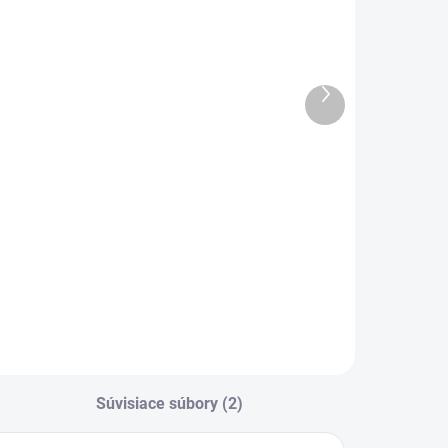
ukončovacia
ukončovacia
išta 86x140
lišta 70x120
cm
€36,59
€36,59
Ďalší
produkt
−
+
−
+
Do košíka
Do košíka
rycie lišty LXL-
Krycie lišty LXL-
VC slúžia na čisté
PVC slúžia na čisté
 estetické zakrytie
a estetické zakrytie
kár okolo
škár okolo
odkrovných
podkrovných
chodov.
schodov.
ednoduchá
Jednoduchá
ontáž bez klincov,
montáž bez klincov,
iele PVC
biele PVC
Súvisiace súbory (2)
revedenie.
prevedenie.