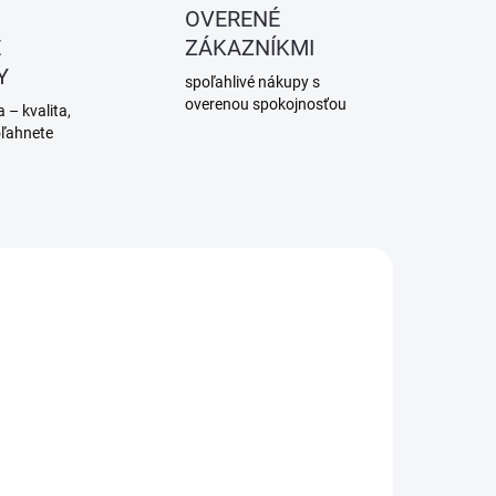
OVERENÉ
É
ZÁKAZNÍKMI
Y
spoľahlivé nákupy s
overenou spokojnosťou
 – kvalita,
oľahnete
DORUČENIE DO 7-14
SKLADOM
PRAC. DNÍ
(2 KS)
Fakro
Fakro