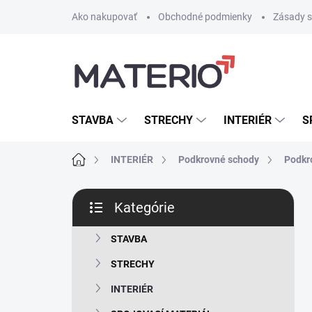
Prejsť
Ako nakupovať
Obchodné podmienky
Zásady s
na
obsah
STAVBA
STRECHY
INTERIÉR
S
Domov
INTERIÉR
Podkrovné schody
Podkr
B
Kategórie
o
Preskočiť
č
kategórie
n
STAVBA
ý
STRECHY
p
a
INTERIÉR
n