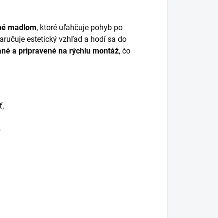
né madlom
, ktoré uľahčuje pohyb po
 zaručuje estetický vzhľad a hodí sa do
né a pripravené na rýchlu montáž
, čo
ť,
,