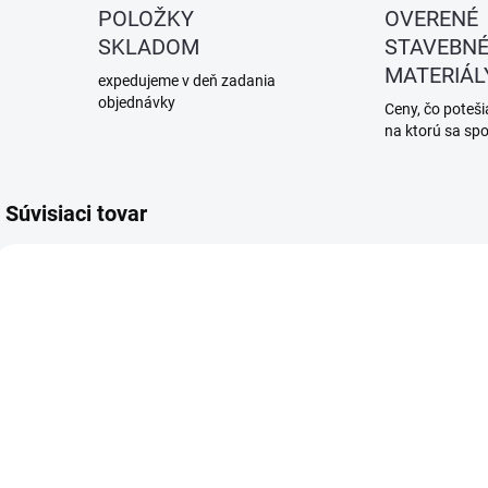
POLOŽKY
OVERENÉ
SKLADOM
STAVEBN
MATERIÁL
expedujeme v deň zadania
objednávky
Ceny, čo potešia
na ktorú sa sp
Súvisiaci tovar
SKLADOM
SKLADOM
(1 KS)
(1 KS)
FAKRO LXT -
FAKRO