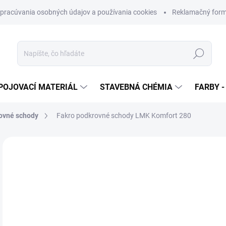
pracúvania osobných údajov a používania cookies
Reklamačný form
Hľadať
POJOVACÍ MATERIÁL
STAVEBNÁ CHÉMIA
FARBY -
ovné schody
Fakro podkrovné schody LMK Komfort 280
Neohodnotené
Podrobnosti hodnotenia
ZNAČKA
od
od
Jedn
ZVO
cena