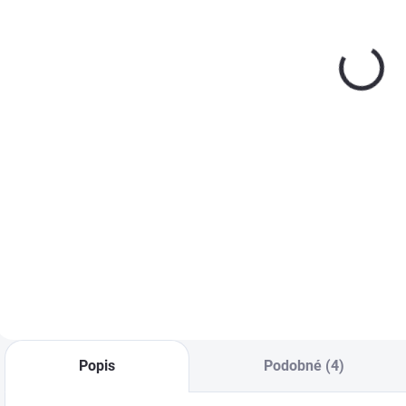
doplnkový
Izolačná sada
stupeň 300
LXD na
l
podkrovné
€53,32
€54,63
od
schody
−
+
Detail
Do košíka
Izolačná sada LXD
na zateplenie a
Prídavný stupeň
K
utesnenie
LXT zvyšuje
P
podkrovných
komfort a
a
schodov. Ideálne
bezpečnosť vstupu
š
riešenie pre „teplú
do podkrovia.
p
montáž“ v
Ideálne riešenie pre
s
nízkoenergetických
podkrovné schody
J
a pasívnych
v hrubých
m
domoch.
stropoch.
b
Popis
Podobné (4)
p