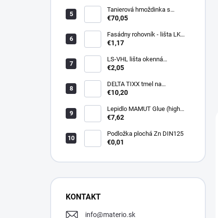
Tanierová hmoždinka s
kovovou skrutkou WKTHERM-
€70,05
S 08 275mm (100ks)
Fasádny rohovník - lišta LK
PVC 2,5 m - LIKOV
€1,17
LS-VHL lišta okenná
začisťovacia s lamelou APU
€2,05
DELTA TIXX tmel na
parozábrany 310ml, dorken
€10,20
Lepidlo MAMUT Glue (high
track) 290 ml biele
€7,62
Podložka plochá Zn DIN125
€0,01
KONTAKT
info
@
materio.sk