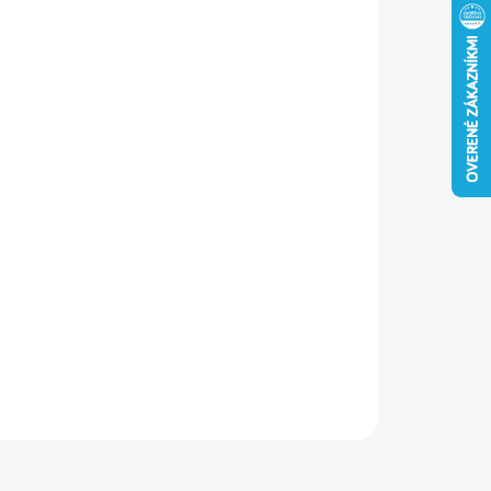
MER SCHODOV
−
+
Pridať do košíka
rovné schody LMK Komfort s bielym poklopom, madlom a
išmykovými stupňami. Nosnosť 200 kg, ideálne pre
ortný vstup na povalu.
ILNÉ INFORMÁCIE
OPÝTAŤ SA
STRÁŽIŤ