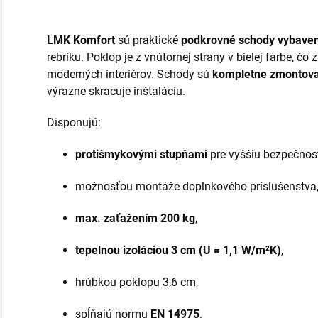
LMK Komfort
sú praktické
podkrovné schody vybave
rebríku. Poklop je z vnútornej strany v bielej farbe, čo
moderných interiérov. Schody sú
kompletne zmontova
výrazne skracuje inštaláciu.
Disponujú:
protišmykovými stupňami
pre vyššiu bezpečnos
možnosťou montáže doplnkového príslušenstva
max. zaťažením 200 kg
,
tepelnou izoláciou 3 cm (U = 1,1 W/m²K)
,
hrúbkou poklopu 3,6 cm,
spĺňajú normu
EN 14975
.