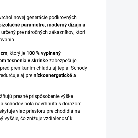
vrchol novej generácie podkrovných
oizolačné parametre, moderný dizajn a
 určený pre náročných zákazníkov, ktorí
covania.
8 cm
, ktorý je
100 % vyplnený
om tesnenia v skrinke
zabezpečuje
 pred prenikaním chladu aj tepla. Schody
predurčuje aj pre
nízkoenergetické a
ožňujú presné prispôsobenie výške
kcia schodov bola navrhnutá s dôrazom
kytuje viac priestoru pre chodidlá na
ý vyššie, čo znižuje vzdialenosť k