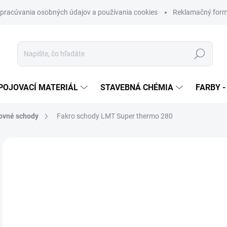
pracúvania osobných údajov a používania cookies
Reklamačný form
Hľadať
POJOVACÍ MATERIÁL
STAVEBNÁ CHÉMIA
FARBY -
ovné schody
Fakro schody LMT Super thermo 280
Neohodnotené
Podrobnosti hodnotenia
ZNAČKA
od
od
Jedn
ZVO
cena