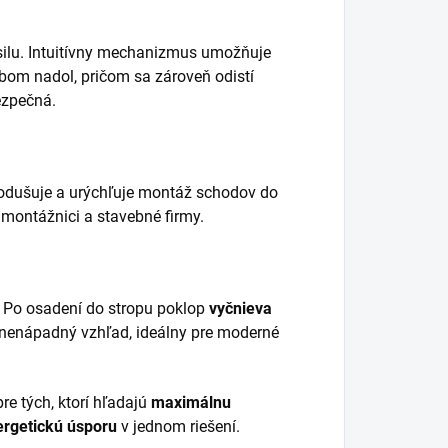
silu. Intuitívny mechanizmus umožňuje
om nadol, pričom sa zároveň odistí
ezpečná.
nodušuje a urýchľuje montáž schodov do
 montážnici a stavebné firmy.
. Po osadení do stropu poklop
vyčnieva
a nenápadný vzhľad, ideálny pre moderné
re tých, ktorí hľadajú
maximálnu
ergetickú úsporu
v jednom riešení.