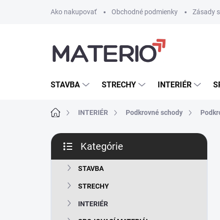
Prejsť
Ako nakupovať
Obchodné podmienky
Zásady s
na
obsah
STAVBA
STRECHY
INTERIÉR
S
Domov
INTERIÉR
Podkrovné schody
Podkr
B
Kategórie
o
Preskočiť
č
kategórie
n
STAVBA
ý
STRECHY
p
a
INTERIÉR
n