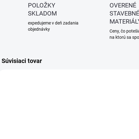
POLOŽKY
OVERENÉ
SKLADOM
STAVEBN
MATERIÁL
expedujeme v deň zadania
objednávky
Ceny, čo potešia
na ktorú sa sp
Súvisiaci tovar
SKLADOM
SKLADOM
(1 KS)
(2 KS)
Fakro
Fakro