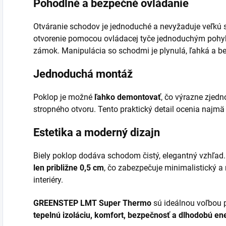
Pohodlné a bezpečné ovládanie
Otváranie schodov je jednoduché a nevyžaduje veľkú 
otvorenie pomocou ovládacej tyče jednoduchým pohyb
zámok. Manipulácia so schodmi je plynulá, ľahká a b
Jednoduchá montáž
Poklop je možné
ľahko demontovať
, čo výrazne zjed
stropného otvoru. Tento praktický detail ocenia najmä
Estetika a moderný dizajn
Biely poklop dodáva schodom čistý, elegantný vzhľad
len približne 0,5 cm
, čo zabezpečuje minimalistický 
interiéry.
GREENSTEP LMT Super Thermo
sú ideálnou voľbou p
tepelnú izoláciu, komfort, bezpečnosť a dlhodobú en