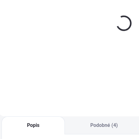
ukončovacia
ukončovacia
lišta 60x120
lišta 70x120
s
cm
cm
€36,59
€36,59
−
+
−
+
Do košíka
Do košíka
Krycie lišty LXL-
Krycie lišty LXL-
P
PVC slúžia na čisté
PVC slúžia na čisté
L
a estetické zakrytie
a estetické zakrytie
k
škár okolo
škár okolo
b
podkrovných
podkrovných
d
schodov.
schodov.
I
Jednoduchá
Jednoduchá
p
montáž bez klincov,
montáž bez klincov,
v
biele PVC
biele PVC
s
Popis
Podobné (4)
prevedenie.
prevedenie.