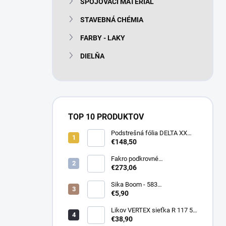
SPOJOVACÍ MATERIÁL
e
l
STAVEBNÁ CHÉMIA
FARBY - LAKY
DIELŇA
TOP 10 PRODUKTOV
Podstrešná fólia DELTA XX
PLUS universal 150g/m2
€148,50
(75m2 bal)
Fakro podkrovné
termoizolačné schody LTK
€273,06
Energy 280
Sika Boom - 583
nízkoexpanzná PU pena 750
€5,90
ml
Likov VERTEX sieťka R 117 55
m2 145g/m2
€38,90