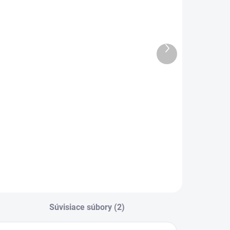
doplnkový
montážne
tupeň 300
uholníky na
podkrovné
€53,32
€31,35
schody
Ďalší
produkt
−
+
−
+
Do košíka
Do košíka
rídavný stupeň
Montážne uholníky
XT zvyšuje
LXK umožňujú
omfort a
rýchlu, presnú a
ezpečnosť vstupu
stabilnú montáž
o podkrovia.
podkrovných
deálne riešenie pre
schodov do stropu.
odkrovné schody
 hrubých
tropoch.
Súvisiace súbory (2)