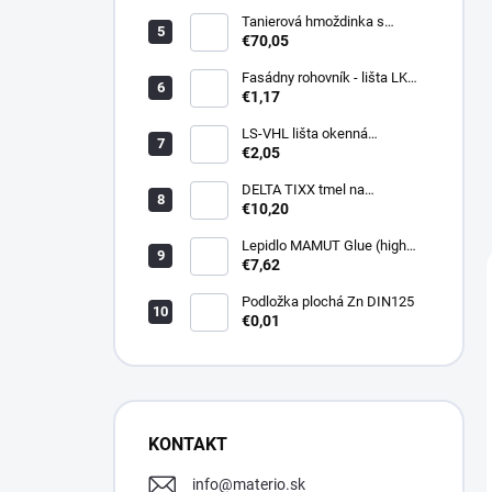
Tanierová hmoždinka s
kovovou skrutkou WKTHERM-
€70,05
S 08 275mm (100ks)
Fasádny rohovník - lišta LK
PVC 2,5 m - LIKOV
€1,17
LS-VHL lišta okenná
začisťovacia s lamelou APU
€2,05
DELTA TIXX tmel na
parozábrany 310ml, dorken
€10,20
Lepidlo MAMUT Glue (high
track) 290 ml biele
€7,62
Podložka plochá Zn DIN125
€0,01
KONTAKT
info
@
materio.sk