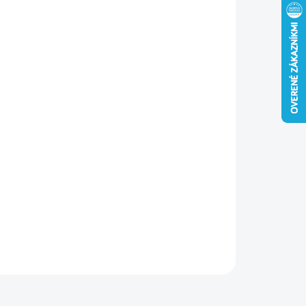
MER SCHODOV
−
+
Pridať do košíka
krovné schody FAKRO GREENSTEP LMT Super Thermo
kajú špičkovú tepelnú izoláciu, vysokú vzduchotesnosť a
ortné, bezpečné používanie.
ILNÉ INFORMÁCIE
OPÝTAŤ SA
STRÁŽIŤ