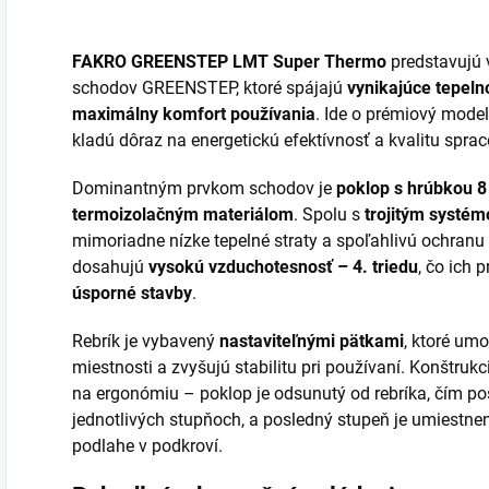
FAKRO GREENSTEP LMT Super Thermo
predstavujú 
schodov GREENSTEP, ktoré spájajú
vynikajúce tepeln
maximálny komfort používania
. Ide o prémiový model
kladú dôraz na energetickú efektívnosť a kvalitu spra
Dominantným prvkom schodov je
poklop s hrúbkou 
termoizolačným materiálom
. Spolu s
trojitým systém
mimoriadne nízke tepelné straty a spoľahlivú ochranu
dosahujú
vysokú vzduchotesnosť – 4. triedu
, čo ich 
úsporné stavby
.
Rebrík je vybavený
nastaviteľnými pätkami
, ktoré um
miestnosti a zvyšujú stabilitu pri používaní. Konštru
na ergonómiu – poklop je odsunutý od rebríka, čím pos
jednotlivých stupňoch, a posledný stupeň je umiestnen
podlahe v podkroví.