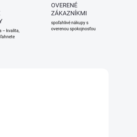
OVERENÉ
É
ZÁKAZNÍKMI
Y
spoľahlivé nákupy s
overenou spokojnosťou
 – kvalita,
oľahnete
SKLADOM
DORUČENIE DO 7-14
(1 KS)
PRAC. DNÍ
FAKRO LXT -
FAKRO LXK -