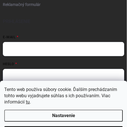
Reklamačný formulár
PRIHLÁSENIE
E-MAIL
HESLO
Tento web používa súbory cookie. Ďalším prechádzaním
Prihlásiť sa
tohto webu vyjadrujete súhlas s ich používaním. Viac
Nová registrácia
Zabudnuté heslo
informácií
tu
.
Nastavenie