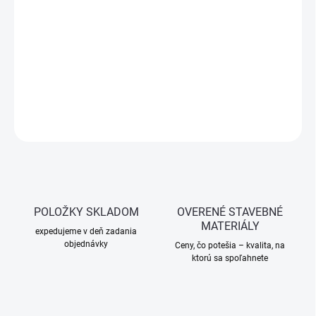
−
+
Pridať do košíka
Hladidlo PVC s hydrogumou 18 mm na zmytie škár a jemné
čistenie obkladov. Odolné prevedenie, pohodlná rukoväť.
DETAILNÉ INFORMÁCIE
OPÝTAŤ SA
STRÁŽIŤ
POLOŽKY SKLADOM
OVERENÉ STAVEBNÉ
MATERIÁLY
expedujeme v deň zadania
objednávky
Ceny, čo potešia – kvalita, na
ktorú sa spoľahnete