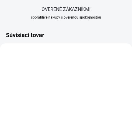
OVERENÉ ZÁKAZNÍKMI
spoľahlivé nákupy s overenou spokojnosťou
Súvisiaci tovar
SKLADOM
(>5 KS)
OBJEDNANÉ U DODÁVATEĽA
Tmel na SDK Knauf Fill &
Tmel na SDK 28kg
Finish Light 20 kg
Goldband Finish KNAUF