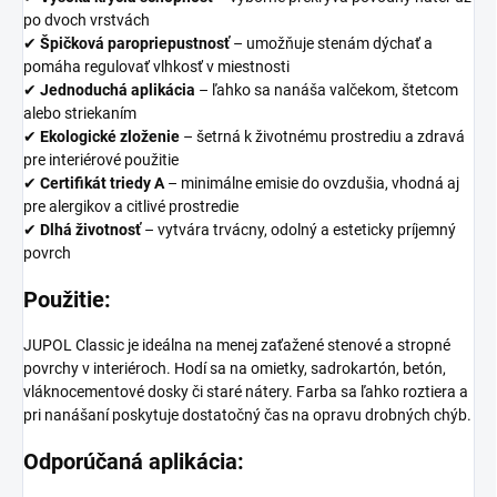
po dvoch vrstvách
✔
Špičková paropriepustnosť
– umožňuje stenám dýchať a
pomáha regulovať vlhkosť v miestnosti
✔
Jednoduchá aplikácia
– ľahko sa nanáša valčekom, štetcom
alebo striekaním
✔
Ekologické zloženie
– šetrná k životnému prostrediu a zdravá
pre interiérové použitie
✔
Certifikát triedy A
– minimálne emisie do ovzdušia, vhodná aj
pre alergikov a citlivé prostredie
✔
Dlhá životnosť
– vytvára trvácny, odolný a esteticky príjemný
povrch
Použitie:
JUPOL Classic je ideálna na menej zaťažené stenové a stropné
povrchy v interiéroch. Hodí sa na omietky, sadrokartón, betón,
vláknocementové dosky či staré nátery. Farba sa ľahko roztiera a
pri nanášaní poskytuje dostatočný čas na opravu drobných chýb.
Odporúčaná aplikácia: