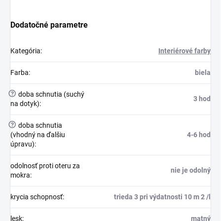
Dodatočné parametre
Kategória
:
Interiérové farby
Farba
:
biela
?
doba schnutia (suchý
3 hod
na dotyk)
:
?
doba schnutia
(vhodný na ďalšiu
4-6 hod
úpravu)
:
odolnosť proti oteru za
nie je odolný
mokra
:
krycia schopnosť
:
trieda 3 pri výdatnosti 10 m 2 /l
lesk
:
matný