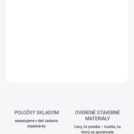
cena:
SKLADOM
(>5 KS)
−
+
Pridať do košíka
JUPOL Classic – spoľahlivá vnútorná farba s vysokou krycou
schopnosťou, špičkovou paropriepustnosťou a jednoduchou
aplikáciou.
DETAILNÉ INFORMÁCIE
OPÝTAŤ SA
STRÁŽIŤ
POLOŽKY SKLADOM
OVERENÉ STAVEBNÉ
MATERIÁLY
expedujeme v deň zadania
objednávky
Ceny, čo potešia – kvalita, na
ktorú sa spoľahnete