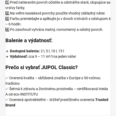
1️⃣ Pred natieraním povrch očistite a odstráňte staré, olupujúce sa
vrstvy farby.
2️⃣ Na veľmi nasiakavé povrchy použite vhodný základný náter.
3️⃣ Farbu premiešajte a aplikujte ju v dvoch vrstvách s odstupom 4
– 6 hodín.
4️⃣ Po zaschnutí vytvára matný, rovnomerný a odolný povrch.
Balenie a výdatnosť:
🔹
Dostupné balenia:
2 l, 5 l, 10 l, 15 l
🔹
Výdatnosť:
cca 9 – 11 m²/l na jeden náter
Prečo si vybrať JUPOL Classic?
✅ Overená kvalita – obľúbená značka v Európe s 50-ročnou
tradíciou
✅ Šetrná k zdraviu a životnému prostrediu – certifikovaná trieda
A od eco-INSTITUTU
✅ Ocenená spotrebiteľmi – držiteľ prestížneho ocenenia
Trusted
Brand