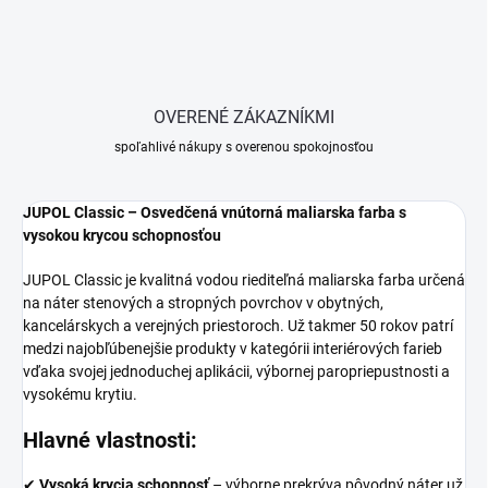
OVERENÉ ZÁKAZNÍKMI
spoľahlivé nákupy s overenou spokojnosťou
JUPOL Classic – Osvedčená vnútorná maliarska farba s
vysokou krycou schopnosťou
JUPOL Classic je kvalitná vodou riediteľná maliarska farba určená
na náter stenových a stropných povrchov v obytných,
kancelárskych a verejných priestoroch. Už takmer 50 rokov patrí
medzi najobľúbenejšie produkty v kategórii interiérových farieb
vďaka svojej jednoduchej aplikácii, výbornej paropriepustnosti a
vysokému krytiu.
Hlavné vlastnosti:
✔
Vysoká krycia schopnosť
– výborne prekrýva pôvodný náter už