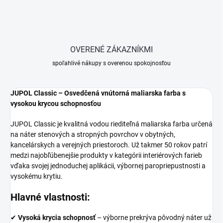
OVERENÉ ZÁKAZNÍKMI
spoľahlivé nákupy s overenou spokojnosťou
JUPOL Classic – Osvedčená vnútorná maliarska farba s
vysokou krycou schopnosťou
JUPOL Classic je kvalitná vodou riediteľná maliarska farba určená
na náter stenových a stropných povrchov v obytných,
kancelárskych a verejných priestoroch. Už takmer 50 rokov patrí
medzi najobľúbenejšie produkty v kategórii interiérových farieb
vďaka svojej jednoduchej aplikácii, výbornej paropriepustnosti a
vysokému krytiu.
Hlavné vlastnosti:
✔
Vysoká krycia schopnosť
– výborne prekrýva pôvodný náter už