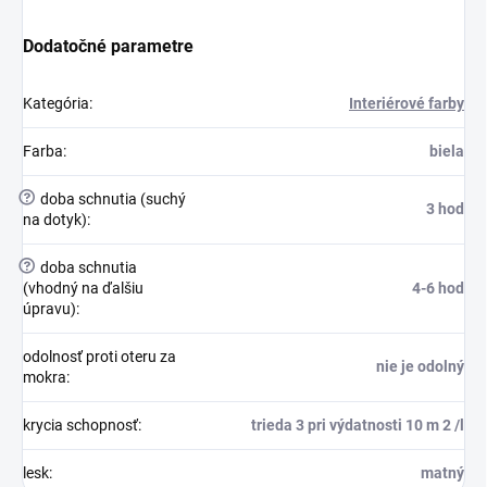
Dodatočné parametre
Kategória
:
Interiérové farby
Farba
:
biela
?
doba schnutia (suchý
3 hod
na dotyk)
:
?
doba schnutia
(vhodný na ďalšiu
4-6 hod
úpravu)
:
odolnosť proti oteru za
nie je odolný
mokra
:
krycia schopnosť
:
trieda 3 pri výdatnosti 10 m 2 /l
lesk
:
matný