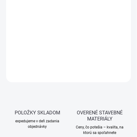
−
+
Pridať do košíka
JUPOL Classic – spoľahlivá vnútorná farba s vysokou krycou
schopnosťou, špičkovou paropriepustnosťou a jednoduchou
aplikáciou.
DETAILNÉ INFORMÁCIE
OPÝTAŤ SA
STRÁŽIŤ
POLOŽKY SKLADOM
OVERENÉ STAVEBNÉ
MATERIÁLY
expedujeme v deň zadania
objednávky
Ceny, čo potešia – kvalita, na
ktorú sa spoľahnete