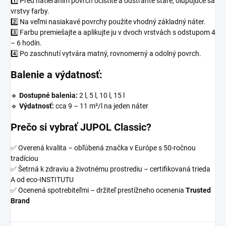
1️⃣ Pred natieraním povrch očistite a odstráňte staré, olupujúce sa
vrstvy farby.
2️⃣ Na veľmi nasiakavé povrchy použite vhodný základný náter.
3️⃣ Farbu premiešajte a aplikujte ju v dvoch vrstvách s odstupom 4
– 6 hodín.
4️⃣ Po zaschnutí vytvára matný, rovnomerný a odolný povrch.
Balenie a výdatnosť:
🔹
Dostupné balenia:
2 l, 5 l, 10 l, 15 l
🔹
Výdatnosť:
cca 9 – 11 m²/l na jeden náter
Prečo si vybrať JUPOL Classic?
✅ Overená kvalita – obľúbená značka v Európe s 50-ročnou
tradíciou
✅ Šetrná k zdraviu a životnému prostrediu – certifikovaná trieda
A od eco-INSTITUTU
✅ Ocenená spotrebiteľmi – držiteľ prestížneho ocenenia
Trusted
Brand