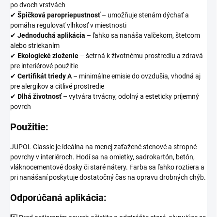
po dvoch vrstvách
✔
Špičková paropriepustnosť
– umožňuje stenám dýchať a
pomáha regulovať vlhkosť v miestnosti
✔
Jednoduchá aplikácia
– ľahko sa nanáša valčekom, štetcom
alebo striekaním
✔
Ekologické zloženie
– šetrná k životnému prostrediu a zdravá
pre interiérové použitie
✔
Certifikát triedy A
– minimálne emisie do ovzdušia, vhodná aj
pre alergikov a citlivé prostredie
✔
Dlhá životnosť
– vytvára trvácny, odolný a esteticky príjemný
povrch
Použitie:
JUPOL Classic je ideálna na menej zaťažené stenové a stropné
povrchy v interiéroch. Hodí sa na omietky, sadrokartón, betón,
vláknocementové dosky či staré nátery. Farba sa ľahko roztiera a
pri nanášaní poskytuje dostatočný čas na opravu drobných chýb.
Odporúčaná aplikácia: