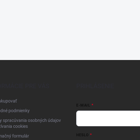
ORMÁCIE PRE VÁS
PRIHLÁSENIE
akupovať
E-MAIL
dné podmienky
y spracúvania osobných údajov
ívania cookies
HESLO
mačný formulár