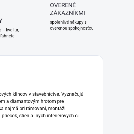
OVERENÉ
É
ZÁKAZNÍKMI
Y
spoľahlivé nákupy s
overenou spokojnosťou
 – kvalita,
oľahnete
ových klincov v stavebníctve. Vyznačujú
hom a diamantovým hrotom pre
sa najmä pri rámovaní, montáži
priečok, stien a iných interiérových či