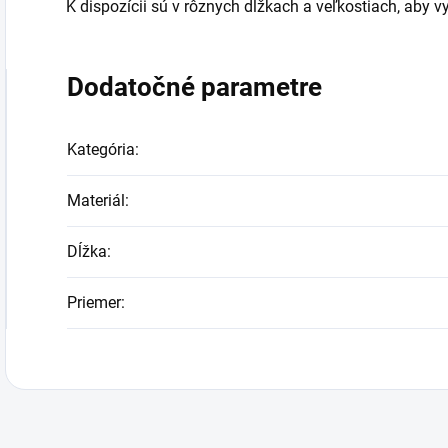
K dispozícii sú v rôznych dĺžkach a veľkostiach, aby
Dodatočné parametre
Kategória
:
Materiál
:
Dĺžka
:
Priemer
: