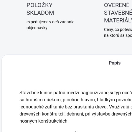
POLOŽKY
OVERENÉ
SKLADOM
STAVEBN
MATERIÁL
expedujeme v deň zadania
objednávky
Ceny, čo potešia
na ktorú sa sp
Popis
Stavebné klince patria medzi najpoužívanejší typ oceľ
sa hrubším driekom, plochou hlavou, hladkým povrc
jednoduché zatĺkanie bez praskania dreva. Využívajú 
drevených konštrukcií, debnení, pri výstavbe drevených 
nosných konštrukciách.