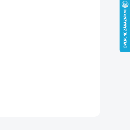
−
+
Pridať do košíka
erzálne stavebné klince z ocele s hladkým driekom a
hou hlavou. Ideálne na rámovanie a stolárske práce.
ILNÉ INFORMÁCIE
OPÝTAŤ SA
STRÁŽIŤ