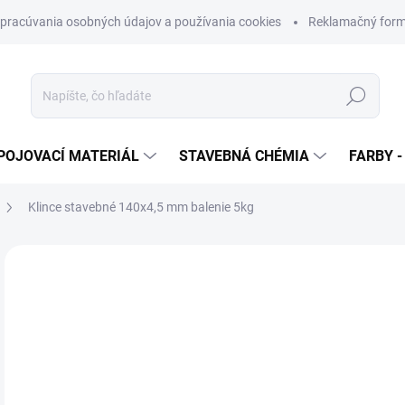
pracúvania osobných údajov a používania cookies
Reklamačný form
Hľadať
POJOVACÍ MATERIÁL
STAVEBNÁ CHÉMIA
FARBY -
Klince stavebné 140x4,5 mm balenie 5kg
Neohodnotené
Podrobnosti hodnotenia
ZNAČKA
€
€7,
Jedn
€1,9
cena
SK