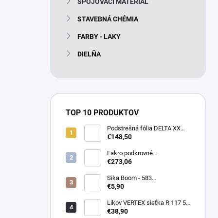
SPOJOVACÍ MATERIÁL
e
l
STAVEBNÁ CHÉMIA
FARBY - LAKY
DIELŇA
TOP 10 PRODUKTOV
Podstrešná fólia DELTA XX
PLUS universal 150g/m2
€148,50
(75m2 bal)
Fakro podkrovné
termoizolačné schody LTK
€273,06
Energy 280
Sika Boom - 583
nízkoexpanzná PU pena 750
€5,90
ml
Likov VERTEX sieťka R 117 55
m2 145g/m2
€38,90