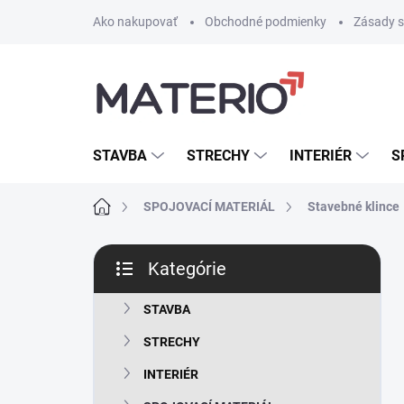
Prejsť
Ako nakupovať
Obchodné podmienky
Zásady s
na
obsah
STAVBA
STRECHY
INTERIÉR
S
Domov
SPOJOVACÍ MATERIÁL
Stavebné klince
B
Kategórie
o
Preskočiť
č
kategórie
n
STAVBA
ý
STRECHY
p
a
INTERIÉR
n