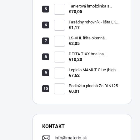
Tanierová hmoždinka s
kovovou skrutkou WKTHERM-
€70,05
S 08 275mm (100ks)
Fasádny rohovník - lišta LK
PVC 2,5 m - LIKOV
€1,17
LS-VHL lišta okenná
začisťovacia s lamelou APU
€2,05
DELTA TIXX tmel na
parozábrany 310ml, dorken
€10,20
Lepidlo MAMUT Glue (high
track) 290 ml biele
€7,62
Podložka plochá Zn DIN125
€0,01
KONTAKT
info
@
materio.sk