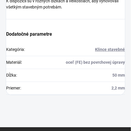
K dispozícii sú v rôznych dĺžkach a veľkostiach, aby vyhovovali
všetkým stavebným potrebám.
Dodatočné parametre
Kategória
:
Klince stavebné
Materiál
:
oceľ (FE) bez povrchovej úpravy
Dĺžka
:
50 mm
Priemer
:
2,2 mm
Z