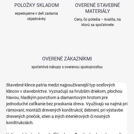
POLOŽKY SKLADOM
OVERENÉ STAVEBNÉ
MATERIÁLY
expedujeme v deň zadania
objednávky
Ceny, čo potešia – kvalita, na
ktorú sa spoľahnete
OVERENÉ ZÁKAZNÍKMI
spoľahlivé nákupy s overenou spokojnosťou
Stavebné klince patria medzi najpoužívanejší typ oceľových
klincov v stavebníctve. Vyznačujú sa hrubším driekom, plochou
hlavou, hladkým povrchom a diamantovým hrotom pre
jednoduché zatĺkanie bez praskania dreva. Využívajú sa najmä pri
rámovaní, montáži drevených konštrukcií, debnení, pri výstavbe
drevených priečok, stien a iných interiérových či nosných
konštrukciách.