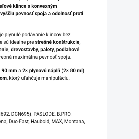
eľové klince s konvexným
e
vyššiu pevnosť spoja a odolnosť proti
e plynulé podávanie klincov bez
e sú ideálne pre
strešné konštrukcie,
enie, drevostavby, palety, podlahové
otrebná maximálna pevnosť spoja.
 × 90 mm
a
2× plynovú náplň (2× 80 ml)
.
kom
, ktorý uľahčuje manipuláciu,
692, DCN695), PASLODE, B.PRO,
ebena, Duo-Fast, Haubold, MAX, Montana,