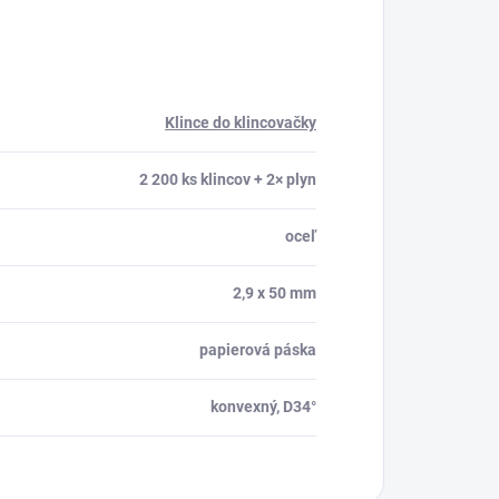
Klince do klincovačky
2 200 ks klincov + 2× plyn
oceľ
2,9 x 50 mm
papierová páska
konvexný, D34°