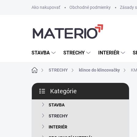
Prejsť
Ako nakupovať
Obchodné podmienky
Zásady s
na
obsah
STAVBA
STRECHY
INTERIÉR
S
Domov
STRECHY
klince do klincovačky
KMR
B
Kategórie
o
Preskočiť
č
kategórie
n
STAVBA
ý
STRECHY
p
a
INTERIÉR
n