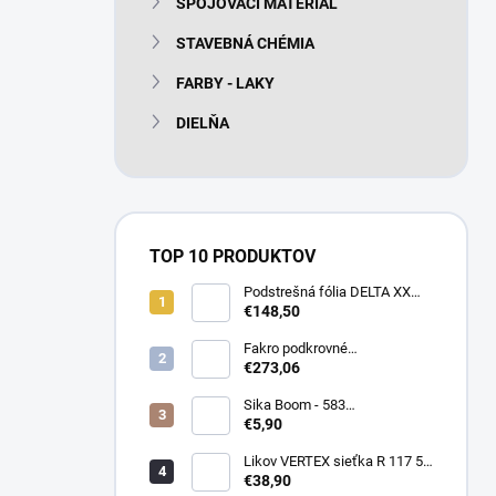
SPOJOVACÍ MATERIÁL
e
l
STAVEBNÁ CHÉMIA
FARBY - LAKY
DIELŇA
TOP 10 PRODUKTOV
Podstrešná fólia DELTA XX
PLUS universal 150g/m2
€148,50
(75m2 bal)
Fakro podkrovné
termoizolačné schody LTK
€273,06
Energy 280
Sika Boom - 583
nízkoexpanzná PU pena 750
€5,90
ml
Likov VERTEX sieťka R 117 55
m2 145g/m2
€38,90