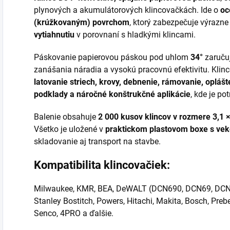
plynových a akumulátorových klincovačkách. Ide o
oc
(krúžkovaným) povrchom
, ktorý zabezpečuje výrazn
vytiahnutiu
v porovnaní s hladkými klincami.
Páskovanie papierovou páskou pod uhlom
34°
zaručuj
zanášania náradia a vysokú pracovnú efektivitu. Klinc
latovanie striech, krovy, debnenie, rámovanie, oplášt
podklady a náročné konštrukčné aplikácie
, kde je p
Balenie obsahuje
2 000 kusov klincov v rozmere 3,1
Všetko je uložené v
praktickom plastovom boxe s ve
skladovanie aj transport na stavbe.
Kompatibilita klincovačiek:
Milwaukee, KMR, BEA, DeWALT (DCN690, DCN69, DCN
Stanley Bostitch, Powers, Hitachi, Makita, Bosch, Pr
Senco, 4PRO a ďalšie.