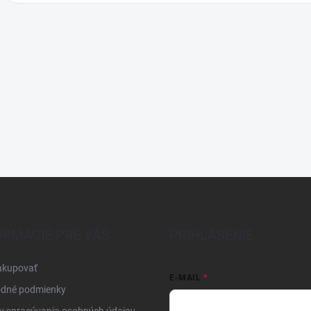
ORMÁCIE PRE VÁS
PRIHLÁSENIE
akupovať
E-MAIL
dné podmienky
y spracúvania osobných údajov