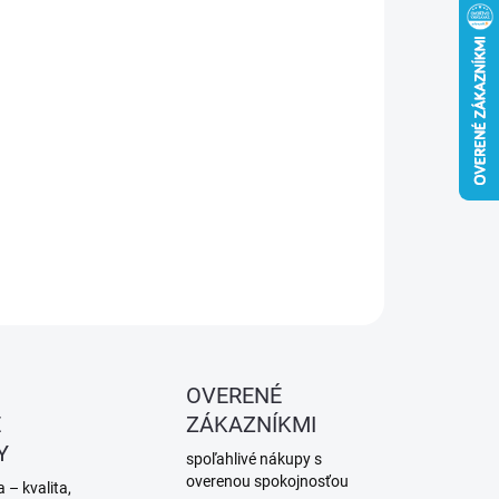
−
+
Pridať do košíka
exné klince D34° spájané papierovou páskou pre
covačky. Rozmer 3,1 × 90 mm. Ideálne na krovy, strechy,
enie a drevostavby.
ILNÉ INFORMÁCIE
OPÝTAŤ SA
STRÁŽIŤ
OVERENÉ
É
ZÁKAZNÍKMI
Y
spoľahlivé nákupy s
overenou spokojnosťou
 – kvalita,