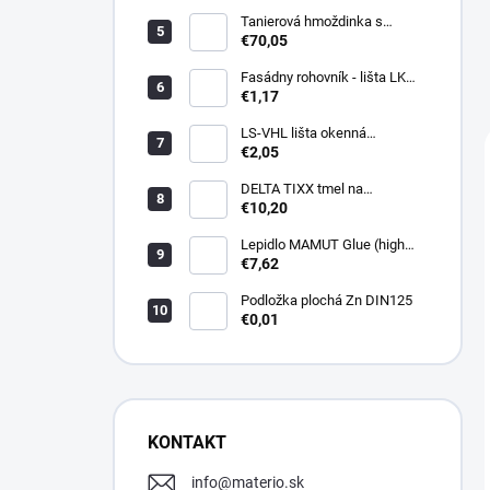
Tanierová hmoždinka s
kovovou skrutkou WKTHERM-
€70,05
S 08 275mm (100ks)
Fasádny rohovník - lišta LK
PVC 2,5 m - LIKOV
€1,17
LS-VHL lišta okenná
začisťovacia s lamelou APU
€2,05
DELTA TIXX tmel na
parozábrany 310ml, dorken
€10,20
Lepidlo MAMUT Glue (high
track) 290 ml biele
€7,62
Podložka plochá Zn DIN125
€0,01
KONTAKT
info
@
materio.sk