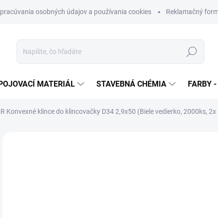
pracúvania osobných údajov a používania cookies
Reklamačný form
Hľadať
POJOVACÍ MATERIÁL
STAVEBNÁ CHÉMIA
FARBY -
 Konvexné klince do klincovačky D34 2,9x50 (Biele vedierko, 2000ks, 2x
Neohodnotené
Podrobnosti hodnotenia
ZNAČKA
€
€31
Jedn
€0,0
cena
SK