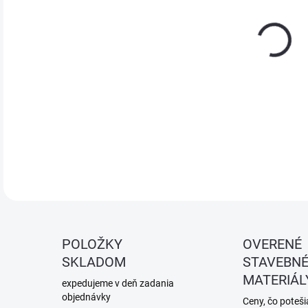
Konv
klin
debn
DETA
POLOŽKY
OVERENÉ
SKLADOM
STAVEBN
MATERIÁL
expedujeme v deň zadania
objednávky
Ceny, čo potešia