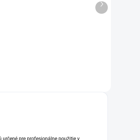
−
+
−
+
Ďalší
produkt
Do košíka
Do košíka
lynová náplň BeA
Plynová náplň KMR
 KMR Fuel Cell
18 g do
ynamik 40 g / 80
klincovačky.
l pre plynové
Spoľahlivý výkon aj
lincovačky.
pri –7 °C, výdrž cca
poľahlivý výkon až
540 klincov.
o –7 °C, výdrž cca
Kompatibilná s
 200 klincov.
KMR, BeA, Paslode
a ďalšími.
sú určené pre profesionálne použitie v