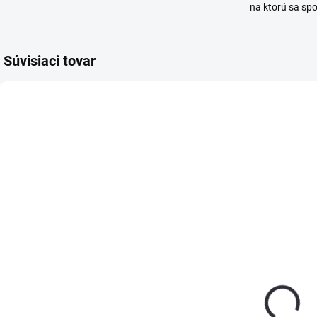
na ktorú sa sp
Súvisiaci tovar
SKLADOM
SKLADOM
(>5 KS)
(2 KS)
KMR Krútené
KMR Konvexné
klince do
klince do
p
klincovačky
klincovačky
d
D34 3,1x90
D34 2,9x70
4
€53,45
€43,10
(Biele
(Biele