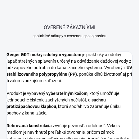
OVERENÉ ZÁKAZNÍKMI
spoľahlivé nákupy s overenou spokojnosťou
Geiger
GRT
mokrý
s
dolným
výpustom
je
praktický
a
odolný
lapač
strešných
splavenín
určený
na
odvádzanie
dažďovej
vody
z
odkvapového
potrubia
do
kanalizačného
systému.
Vyrobený
z
UV
stabilizovaného
polypropylénu (
PP)
,
ponúka
dlhú
životnosť
aj
pri
trvalom
vonkajšom
zaťažení.
Produkt
je
vybavený
vyberateľným
košom
,
ktorý
umožňuje
jednoduché
čistenie
zachytených
nečistôt,
a
suchou
protizápachovou
klapkou
,
ktorá
spoľahlivo
zabraňuje
úniku
pachov
z
kanalizácie.
Rebrovaná
konštrukcia
zvyšuje
pevnosť
a
odolnosť.
Veko
s
madlom
je
navrhnuté
pre
ľahké
otvorenie,
pričom
zámok
zabraňuje
jeho
samovoľnému
odklopeniu.
Horná
časť
na
prítoku