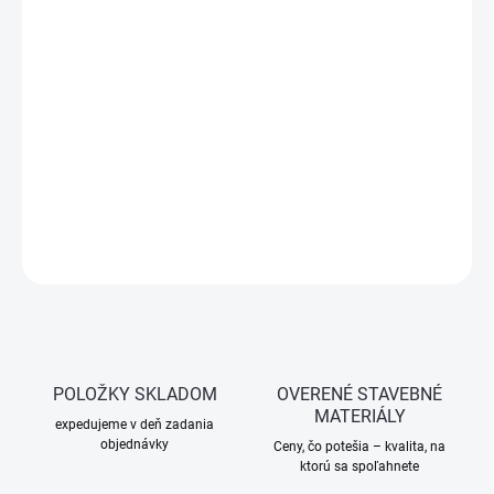
cena:
−
+
Pridať do košíka
Geiger
GRT
s
dolným
výpustom –
mokrý
lapač
strešných
splavenín
pre
odvod
dažďovej
vody
do
kanalizácie.
So
sifónom,
klapkou
a
vyberateľným
košom.
DETAILNÉ INFORMÁCIE
OPÝTAŤ SA
STRÁŽIŤ
POLOŽKY SKLADOM
OVERENÉ STAVEBNÉ
MATERIÁLY
expedujeme v deň zadania
objednávky
Ceny, čo potešia – kvalita, na
ktorú sa spoľahnete