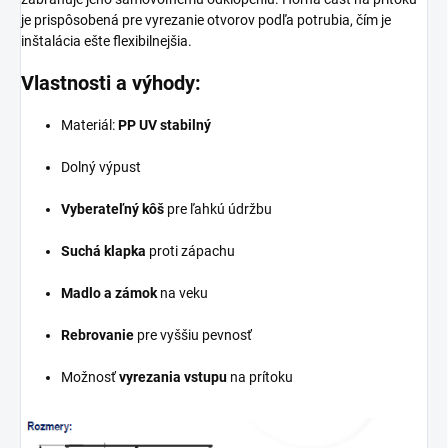
je
prispôsobená
pre
vyrezanie
otvorov
podľa
potrubia,
čím
je
inštalácia
ešte
flexibilnejšia.
Vlastnosti
a
výhody:
Materiál:
PP
UV
stabilný
Dolný
výpust
Vyberateľný
kôš
pre
ľahkú
údržbu
Suchá
klapka
proti
zápachu
Madlo
a
zámok
na
veku
Rebrovanie
pre
vyššiu
pevnosť
Možnosť
vyrezania
vstupu
na
prítoku