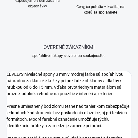
expedujeme v deň zadania
objednávky
Ceny, čo potešia – kvalita, na
ktorú sa spoľahnete
OVERENÉ ZÁKAZNÍKMI
spoľahlivé nákupy s overenou spokojnosťou
LEVELYS
nivelačné
spony
3
mm
v
modrej
farbe
sú
spoľahlivou
náhradou
za
klasické
krížiky
pri
pokládke
obkladov
a
dlažby
s
hrúbkou
od
6
do
15
mm.
Vďaka
prvotriednym
materiálom
sú
pružné,
odolné
a
vhodné
na
použitie
v
interiéri
aj
exteriéri.
Presne
umiestnený
bod
zlomu
tesne
nad
tanierikom
zabezpečuje
jednoduché
odstránenie
bez
poškodenia
dlaždice,
aj
pri
tenkých
formátoch.
Modré
farebné
označenie
umožňuje
rýchlu
identifikáciu
hrúbky
a
zamedzuje
zámene
pri
práci.