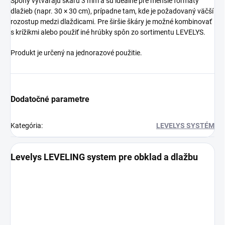
Spony
vytvárajú
škáru
3
mm
a
sú
ideálne
pre
menšie
formáty
dlažieb (
napr.
30 ×
30
cm),
prípadne
tam,
kde
je
požadovaný
väčší
rozostup
medzi
dlaždicami.
Pre
širšie
škáry
je
možné
kombinovať
s
krížikmi
alebo
použiť
iné
hrúbky
spôn
zo
sortimentu
LEVELYS.
Produkt
je
určený
na
jednorazové
použitie.
Dodatočné parametre
Kategória
:
LEVELYS SYSTÉM
Levelys LEVELING system pre obklad a dlažbu