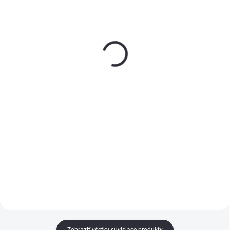
SKLADOM
SKLADOM
(>5 KS)
(>5 KS)
HB BODY 950 1 L na
HB BODY 950 sprej biely
pištoľ
400 ml
€9,65
€6,05
−
+
−
+
Do košíka
Do košíka
HB BODY 950 – čierny izolačný
HB BODY 950 – biely izolačný
materiál s hlukovou a
sprej s protihlukovou ochranou.
antivibračnou ochranou.
Rýchloschnúci, elastický, s
Rýchloschnúci, elastický,
krúpkovým efektom.
prelakovateľný. Pre interiér aj
Prelakovateľný všetkými
exteriér.
systémami.