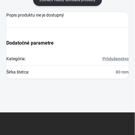
Zobraziť všetky súvisiace produkty
Popis produktu nie je dostupný
Dodatočné parametre
Kategória
:
Príslušenstvo
Šírka štetca
:
80 mm
Z
á
p