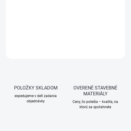
−
+
Pridať do košíka
Papierová maliarska páska na ochranu plôch pri maľovaní –
ľahko sa aplikuje aj odstraňuje bez zanechania stôp.
DETAILNÉ INFORMÁCIE
OPÝTAŤ SA
STRÁŽIŤ
POLOŽKY SKLADOM
OVERENÉ STAVEBNÉ
MATERIÁLY
expedujeme v deň zadania
objednávky
Ceny, čo potešia – kvalita, na
ktorú sa spoľahnete