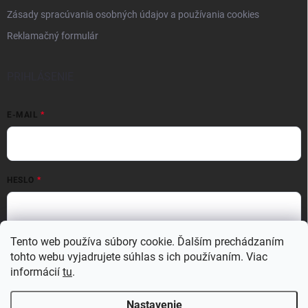
Zásady spracúvania osobných údajov a používania cookies
Reklamačný formulár
PRIHLÁSENIE
E-MAIL
HESLO
Tento web používa súbory cookie. Ďalším prechádzaním
Prihlásiť sa
tohto webu vyjadrujete súhlas s ich používaním. Viac
Nová registrácia
Zabudnuté heslo
informácií
tu
.
Nastavenie