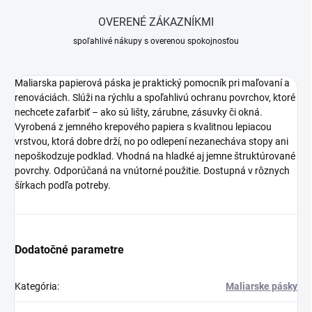
OVERENÉ ZÁKAZNÍKMI
spoľahlivé nákupy s overenou spokojnosťou
Maliarska papierová páska je praktický pomocník pri maľovaní a
renováciách. Slúži na rýchlu a spoľahlivú ochranu povrchov, ktoré
nechcete zafarbiť – ako sú lišty, zárubne, zásuvky či okná.
Vyrobená z jemného krepového papiera s kvalitnou lepiacou
vrstvou, ktorá dobre drží, no po odlepení nezanecháva stopy ani
nepoškodzuje podklad. Vhodná na hladké aj jemne štruktúrované
povrchy. Odporúčaná na vnútorné použitie. Dostupná v rôznych
šírkach podľa potreby.
Dodatočné parametre
Kategória
:
Maliarske pásky