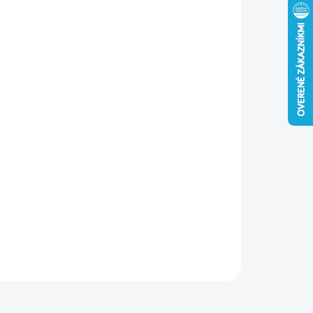
−
+
Pridať do košíka
ný čapový úchyt vhodný pre brány, bránky, dvere a okenice.
í súpravu so závesom pre pevné uchytenie.
ILNÉ INFORMÁCIE
OPÝTAŤ SA
STRÁŽIŤ