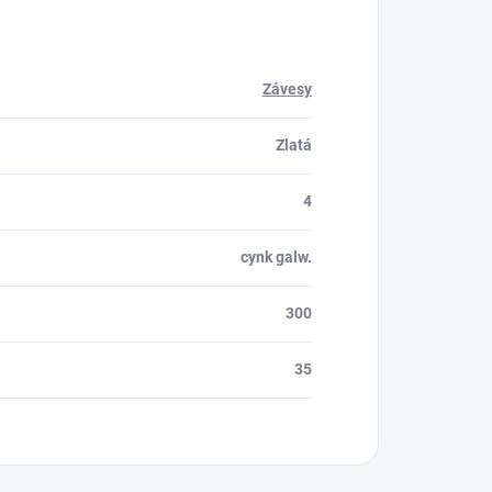
Závesy
Zlatá
4
cynk galw.
300
35