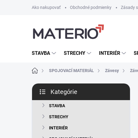
Prejsť
Ako nakupovať
Obchodné podmienky
Zásady s
na
obsah
STAVBA
STRECHY
INTERIÉR
S
Domov
SPOJOVACÍ MATERIÁL
Závesy
Záv
B
Kategórie
o
Preskočiť
č
kategórie
n
STAVBA
ý
STRECHY
p
a
INTERIÉR
n