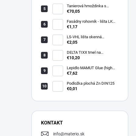
Tanierová hmoždinka s
kovovou skrutkou WKTHERM-
€70,05
S 08 275mm (100ks)
Fasádny rohovník - lišta LK
PVC 2,5 m - LIKOV
€1,17
LS-VHL lišta okenná
začisťovacia s lamelou APU
€2,05
DELTA TIXX tmel na
parozábrany 310ml, dorken
€10,20
Lepidlo MAMUT Glue (high
track) 290 ml biele
€7,62
Podložka plochá Zn DIN125
€0,01
KONTAKT
info
@
materio.sk