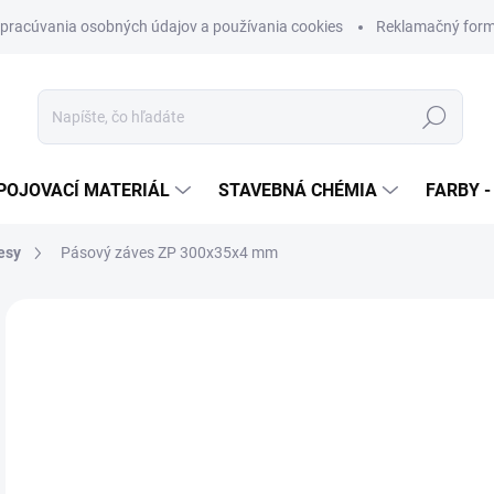
pracúvania osobných údajov a používania cookies
Reklamačný form
Hľadať
POJOVACÍ MATERIÁL
STAVEBNÁ CHÉMIA
FARBY -
esy
Pásový záves ZP 300x35x4 mm
Neohodnotené
Podrobnosti hodnotenia
ZNAČKA
€
€1,
Jedn
€2,2
cena
SK