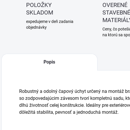
POLOŽKY
OVERENÉ
SKLADOM
STAVEBN
MATERIÁL
expedujeme v deň zadania
objednávky
Ceny, čo potešia
na ktorú sa sp
Popis
Robustný a odolný čapový úchyt určený na montáž brán
so zodpovedajúcim závesom tvorí kompletnú sadu, kto
dlhú životnosť celej konštrukcie. Ideálny pre exteriérové
dôležitá stabilita, pevnosť a jednoduchá montáž.