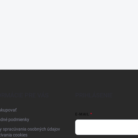
ORMÁCIE PRE VÁS
PRIHLÁSENIE
akupovať
E-MAIL
dné podmienky
y spracúvania osobných údajov
ívania cookies