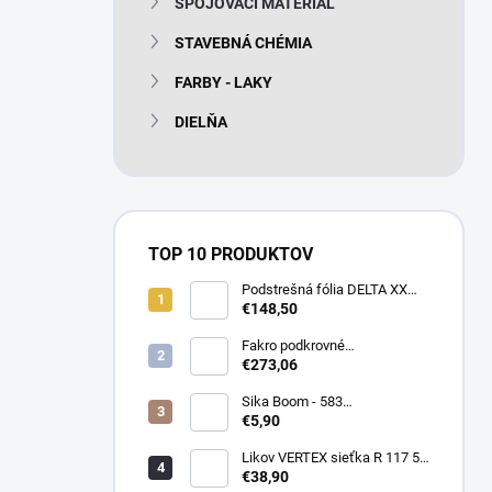
SPOJOVACÍ MATERIÁL
e
l
STAVEBNÁ CHÉMIA
FARBY - LAKY
DIELŇA
TOP 10 PRODUKTOV
Podstrešná fólia DELTA XX
PLUS universal 150g/m2
€148,50
(75m2 bal)
Fakro podkrovné
termoizolačné schody LTK
€273,06
Energy 280
Sika Boom - 583
nízkoexpanzná PU pena 750
€5,90
ml
Likov VERTEX sieťka R 117 55
m2 145g/m2
€38,90