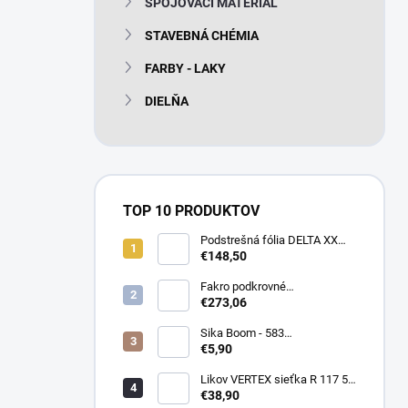
SPOJOVACÍ MATERIÁL
e
l
STAVEBNÁ CHÉMIA
FARBY - LAKY
DIELŇA
TOP 10 PRODUKTOV
Podstrešná fólia DELTA XX
PLUS universal 150g/m2
€148,50
(75m2 bal)
Fakro podkrovné
termoizolačné schody LTK
€273,06
Energy 280
Sika Boom - 583
nízkoexpanzná PU pena 750
€5,90
ml
Likov VERTEX sieťka R 117 55
m2 145g/m2
€38,90