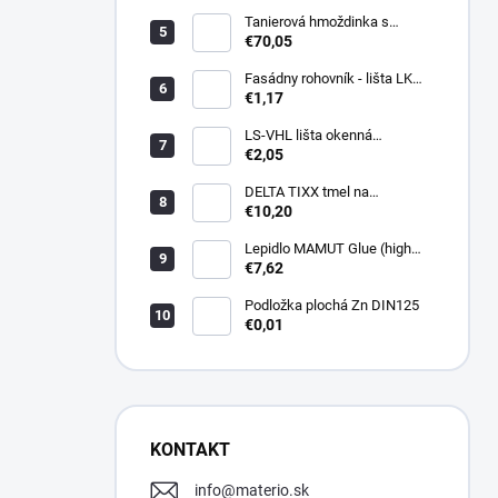
Tanierová hmoždinka s
kovovou skrutkou WKTHERM-
€70,05
S 08 275mm (100ks)
Fasádny rohovník - lišta LK
PVC 2,5 m - LIKOV
€1,17
LS-VHL lišta okenná
začisťovacia s lamelou APU
€2,05
DELTA TIXX tmel na
parozábrany 310ml, dorken
€10,20
Lepidlo MAMUT Glue (high
track) 290 ml biele
€7,62
Podložka plochá Zn DIN125
€0,01
KONTAKT
info
@
materio.sk