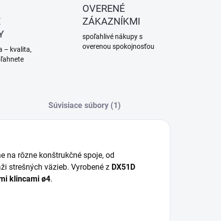
OVERENÉ
É
ZÁKAZNÍKMI
Y
spoľahlivé nákupy s
overenou spokojnosťou
 – kvalita,
oľahnete
Súvisiace súbory (1)
ne na rôzne konštrukčné spoje, od
áži strešných väzieb. Vyrobené z
DX51D
mi klincami ø4
.