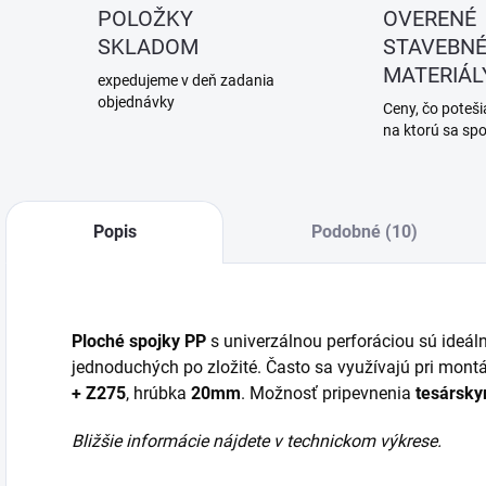
POLOŽKY
OVERENÉ
SKLADOM
STAVEBN
MATERIÁL
expedujeme v deň zadania
objednávky
Ceny, čo potešia
na ktorú sa sp
Popis
Podobné (10)
Ploché spojky PP
s univerzálnou perforáciou sú ideál
jednoduchých po zložité. Často sa využívajú pri mont
+ Z275
, hrúbka
20mm
. Možnosť pripevnenia
tesársky
Bližšie informácie nájdete v technickom výkrese.