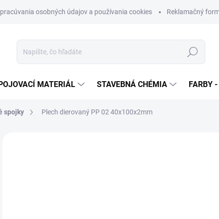
pracúvania osobných údajov a používania cookies
Reklamačný form
Hľadať
POJOVACÍ MATERIÁL
STAVEBNÁ CHÉMIA
FARBY -
é spojky
Plech dierovaný PP 02 40x100x2mm
Neohodnotené
Podrobnosti hodnotenia
ZNAČKA
€
€0,
Jedn
SK
cena