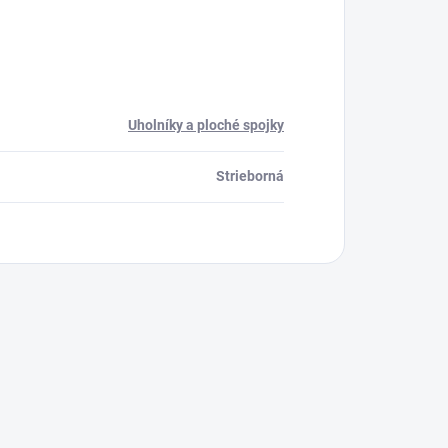
Uholníky a ploché spojky
Strieborná