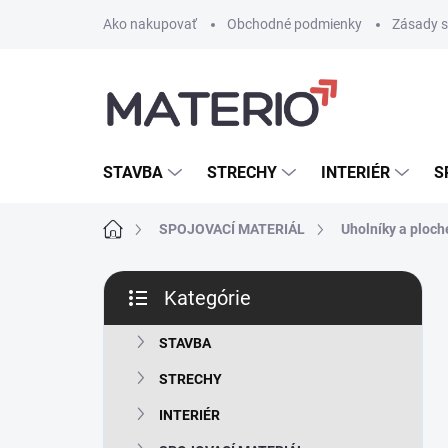
Prejsť
Ako nakupovať
Obchodné podmienky
Zásady s
na
obsah
STAVBA
STRECHY
INTERIÉR
S
Domov
SPOJOVACÍ MATERIÁL
Uholníky a ploch
B
Kategórie
o
Preskočiť
č
kategórie
n
STAVBA
ý
STRECHY
p
a
INTERIÉR
n