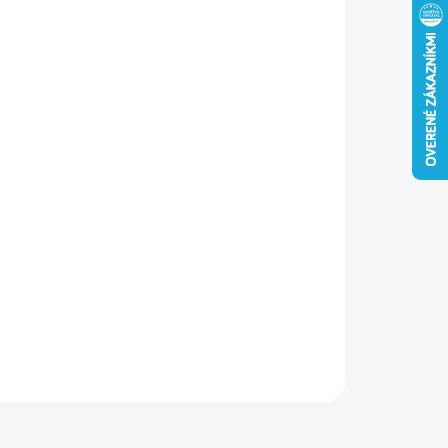
−
+
Pridať do košíka
hé spojk
y PP
s univerzálnou perforáciou sú ideálne na
e konštrukčné spoje, od jednoduchých po zložité. Často sa
ívajú pri montáži strešných väzieb. Vyrobené z
DX51D +
5
, hrúbka
20mm
. Možnosť pripevnenia
tesárskymi klincami
ILNÉ INFORMÁCIE
OPÝTAŤ SA
STRÁŽIŤ