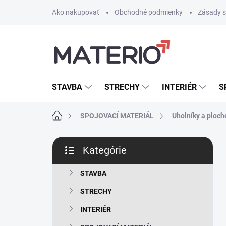
Prejsť
Ako nakupovať
Obchodné podmienky
Zásady s
na
obsah
STAVBA
STRECHY
INTERIÉR
S
Domov
SPOJOVACÍ MATERIÁL
Uholníky a ploch
B
Kategórie
o
Preskočiť
č
kategórie
n
STAVBA
ý
STRECHY
p
a
INTERIÉR
n