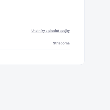
Uholníky a ploché spojky
Strieborná