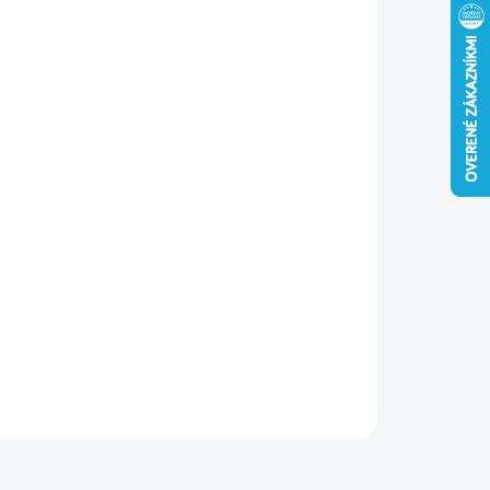
−
+
Pridať do košíka
hé spojk
y PP
s univerzálnou perforáciou sú ideálne na
e konštrukčné spoje, od jednoduchých po zložité. Často sa
ívajú pri montáži strešných väzieb. Vyrobené z
DX51D +
5
, hrúbka
20mm
. Možnosť pripevnenia
tesárskymi klincami
ILNÉ INFORMÁCIE
OPÝTAŤ SA
STRÁŽIŤ