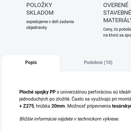
POLOŽKY
OVERENÉ
SKLADOM
STAVEBN
MATERIÁL
expedujeme v deň zadania
objednávky
Ceny, čo potešia
na ktorú sa sp
Popis
Podobné (10)
Ploché spojky PP
s univerzálnou perforáciou sú ideál
jednoduchých po zložité. Často sa využívajú pri mont
+ Z275
, hrúbka
20mm
. Možnosť pripevnenia
tesársky
Bližšie informácie nájdete v technickom výkrese.