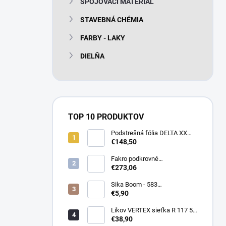
SPOJOVACÍ MATERIÁL
e
l
STAVEBNÁ CHÉMIA
FARBY - LAKY
DIELŇA
TOP 10 PRODUKTOV
Podstrešná fólia DELTA XX
PLUS universal 150g/m2
€148,50
(75m2 bal)
Fakro podkrovné
termoizolačné schody LTK
€273,06
Energy 280
Sika Boom - 583
nízkoexpanzná PU pena 750
€5,90
ml
Likov VERTEX sieťka R 117 55
m2 145g/m2
€38,90