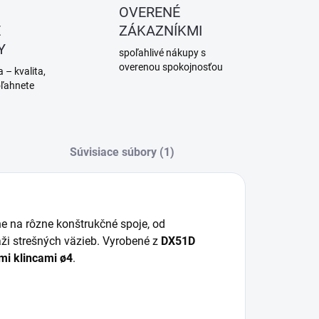
OVERENÉ
É
ZÁKAZNÍKMI
Y
spoľahlivé nákupy s
overenou spokojnosťou
 – kvalita,
oľahnete
Súvisiace súbory (1)
ne na rôzne konštrukčné spoje, od
áži strešných väzieb. Vyrobené z
DX51D
mi klincami ø4
.