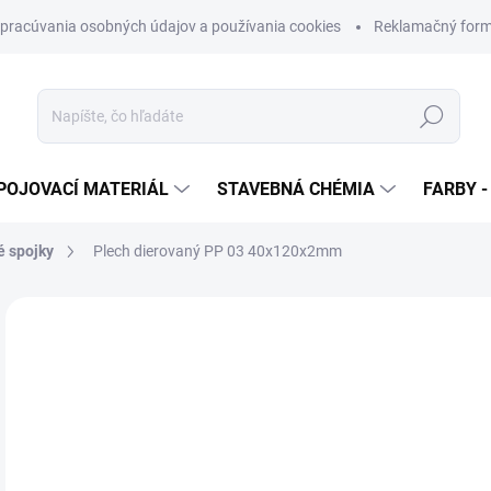
pracúvania osobných údajov a používania cookies
Reklamačný form
Hľadať
POJOVACÍ MATERIÁL
STAVEBNÁ CHÉMIA
FARBY -
é spojky
Plech dierovaný PP 03 40x120x2mm
Neohodnotené
Podrobnosti hodnotenia
ZNAČKA
€
€0,
Jedn
SK
cena