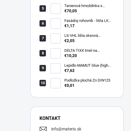
Tanierová hmoždinka s
kovovou skrutkou WKTHERM-
€70,05
S 08 275mm (100ks)
Fasádny rohovník - lišta LK
PVC 2,5 m - LIKOV
€1,17
LS-VHL lišta okenná
začisťovacia s lamelou APU
€2,05
DELTA TIXX tmel na
parozábrany 310ml, dorken
€10,20
Lepidlo MAMUT Glue (high
track) 290 ml biele
€7,62
Podložka plochá Zn DIN125
€0,01
KONTAKT
info
@
materio.sk