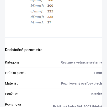
Dodatočné parametre
Kategória
:
Revízne a vetracie systémy
Hrúbka plechu
:
1 mm
Materiál
:
Pozinkovaný oceľový plech
Použitie
:
Interiér
Povrchová
Prášková farba RAL 9003 (biela)