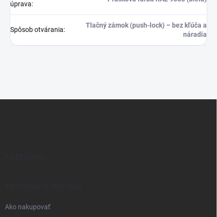
úprava
:
Tlačný zámok (push-lock) – bez kľúča a
Spôsob otvárania
:
náradia
Z
á
p
ä
t
i
KATEGÓRIE
e
INFORMÁCIE PRE VÁS
Ako nakupovať