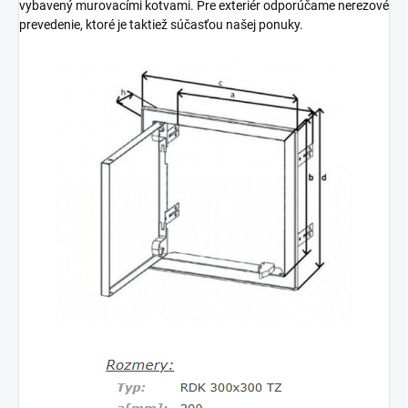
vybavený murovacími kotvami. Pre exteriér odporúčame nerezové
prevedenie, ktoré je taktiež súčasťou našej ponuky.