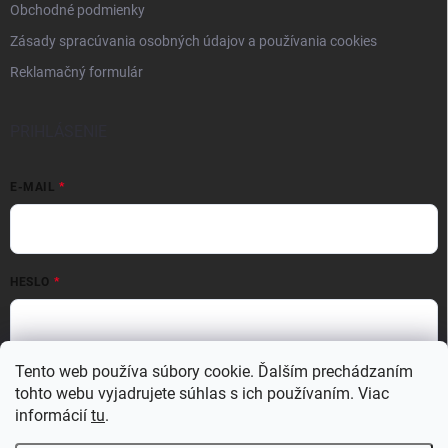
Obchodné podmienky
Zásady spracúvania osobných údajov a používania cookies
Reklamačný formulár
PRIHLÁSENIE
E-MAIL
HESLO
Tento web používa súbory cookie. Ďalším prechádzaním
Prihlásiť sa
tohto webu vyjadrujete súhlas s ich používaním. Viac
Nová registrácia
Zabudnuté heslo
informácií
tu
.