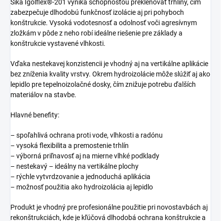
Sika Igolflex®-201 vyniká schopnosťou prekleňovať trhliny, čím
zabezpečuje dlhodobú funkčnosť izolácie aj pri pohyboch
konštrukcie. Vysoká vodotesnosť a odolnosť voči agresívnym
zložkám v pôde z neho robí ideálne riešenie pre základy a
konštrukcie vystavené vlhkosti.
Vďaka nestekavej konzistencii je vhodný aj na vertikálne aplikácie
bez zníženia kvality vrstvy. Okrem hydroizolácie môže slúžiť aj ako
lepidlo pre tepelnoizolačné dosky, čím znižuje potrebu ďalších
materiálov na stavbe.
Hlavné benefity:
– spoľahlivá ochrana proti vode, vlhkosti a radónu
– vysoká flexibilita a premostenie trhlín
– výborná priľnavosť aj na mierne vlhké podklady
– nestekavý – ideálny na vertikálne plochy
– rýchle vytvrdzovanie a jednoduchá aplikácia
– možnosť použitia ako hydroizolácia aj lepidlo
Produkt je vhodný pre profesionálne použitie pri novostavbách aj
rekonštrukciách, kde je kľúčová dlhodobá ochrana konštrukcie a