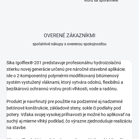
ktorú sa spoľahnete
OVERENÉ ZÁKAZNÍKMI
spoľahlivé nákupy s overenou spokojnosťou
Sika Igolflex®-201 predstavuje profesionálnu hydroizolačnú
stierku novej generácie určenú pre náročné stavebné aplikácie.
Ide o 2-komponentný polymérmi modifikovaný bitúmenový
systém vystužený vláknami, ktorý vytvára odolnú, flexibilnú a
bezškárovú ochrannú vrstvu proti vlhkosti, vode a radónu.
Produkt je navrhnutý pre použitie na podzemné aj nadzemné
betónové konštrukcie, základové steny, sokle či podlahy pod
potery. Vďaka svojej vysokej priľnavosti je možné ho aplikovať na
suchý aj mierne vlhký podklad, čo výrazne zjednodušuje realizáciu
na stavbe.