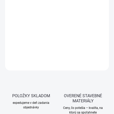
cena:
SKLADOM
(>5 KS)
−
+
Pridať do košíka
Sikaflex®-11 FC Purform® – 1-komponentný elastický tmel a
lepidlo na škáry a stavebné materiály. Vhodný na interiér aj
exteriér.
DETAILNÉ INFORMÁCIE
OPÝTAŤ SA
STRÁŽIŤ
POLOŽKY SKLADOM
OVERENÉ STAVEBNÉ
MATERIÁLY
expedujeme v deň zadania
objednávky
Ceny, čo potešia – kvalita, na
ktorú sa spoľahnete