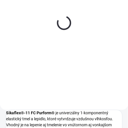
(>5 KS)
Čistič bŕzd bez acetónu
600 ml DENBRAVEN
€3,95
−
+
Do košíka
Čistič bŕzd bez acetónu Na
účinné čistenie kotúčových a
bubnových bŕzd, obložení,
brzdových valcov a puzdra,
odstraňovanie olejových alebo
tukových substrátov pri montáži
a...
Sikaflex®-11 FC Purform®
je univerzálny 1-komponentný
elastický tmel a lepidlo, ktoré vytvrdzuje vzdušnou vlhkosťou.
Vhodný je na lepenie aj tmelenie vo vnútornom aj vonkajšom