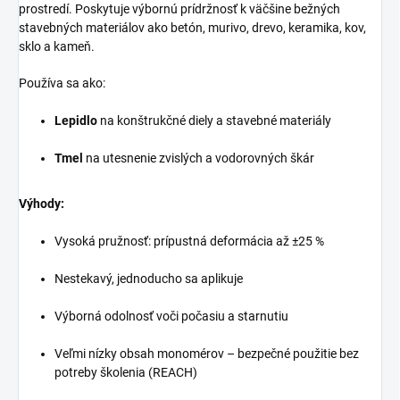
prostredí. Poskytuje výbornú prídržnosť k väčšine bežných
stavebných materiálov ako betón, murivo, drevo, keramika, kov,
sklo a kameň.
Používa sa ako:
Lepidlo
na konštrukčné diely a stavebné materiály
Tmel
na utesnenie zvislých a vodorovných škár
Výhody:
Vysoká pružnosť: prípustná deformácia až ±25 %
Nestekavý, jednoducho sa aplikuje
Výborná odolnosť voči počasiu a starnutiu
Veľmi nízky obsah monomérov – bezpečné použitie bez
potreby školenia (REACH)