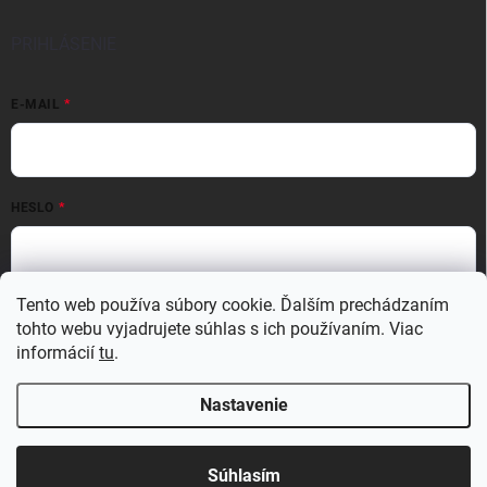
PRIHLÁSENIE
E-MAIL
HESLO
Tento web používa súbory cookie. Ďalším prechádzaním
Prihlásiť sa
tohto webu vyjadrujete súhlas s ich používaním. Viac
Nová registrácia
Zabudnuté heslo
informácií
tu
.
Nastavenie
Copyright 2026
MATERIO
. Všetky práva vyhradené.
Upraviť nastavenie
cookies
Súhlasím