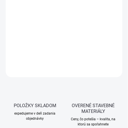
−
+
Pridať do košíka
Celozávitová skrutka M5 podľa normy DIN 933 so šesťhrannou
hlavou a úpravou galvanický zinok je ideálna pre pevné spoje v
strojárstve, elektrotechnike aj domácich dielňach. Odolná voči
korózii a vhodná na univerzálne použitie.
DETAILNÉ INFORMÁCIE
OPÝTAŤ SA
STRÁŽIŤ
POLOŽKY SKLADOM
OVERENÉ STAVEBNÉ
MATERIÁLY
expedujeme v deň zadania
objednávky
Ceny, čo potešia – kvalita, na
ktorú sa spoľahnete