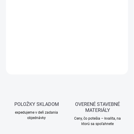
−
+
Pridať do košíka
Skrutka vratová s metrickým závitom a polguľatou hlavičkou –
ideálna na pevné a estetické spoje drevených a kovových
konštrukcií.
DETAILNÉ INFORMÁCIE
OPÝTAŤ SA
STRÁŽIŤ
POLOŽKY SKLADOM
OVERENÉ STAVEBNÉ
MATERIÁLY
expedujeme v deň zadania
objednávky
Ceny, čo potešia – kvalita, na
ktorú sa spoľahnete