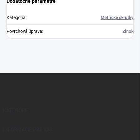
Dodatočné parametre
Kategória
:
Metrické skrutky
Povrchová úprava
:
Zinok
Z
á
p
ä
t
i
KATEGÓRIE
e
INFORMÁCIE PRE VÁS