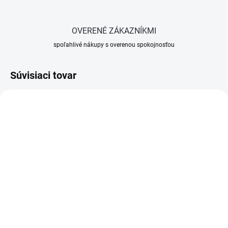
OVERENÉ ZÁKAZNÍKMI
spoľahlivé nákupy s overenou spokojnosťou
Súvisiaci tovar
SKLADOM
SKLADOM
(>5 KS)
(>5 KS)
Štetec maliarsky 60 mm
Vedro maliarske hranaté