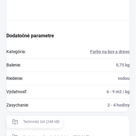
Dodatočné parametre
Kategória
:
Farby na kov a drevo
Balenie
:
0,75 kg
Riedenie
:
vodou
Výdatnosť
:
6 - 9 m2 / kg
Zasychanie
:
2 - 4 hodiny
Technický list (248 kB)