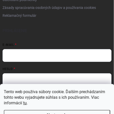
Zásady spracúvania osobných údajov a používania cookies
Reklamačný formulár
PRIHLÁSENIE
E-MAIL
HESLO
Tento web používa súbory cookie. Ďalším prechádzaním
Prihlásiť sa
tohto webu vyjadrujete súhlas s ich používaním. Viac
Nová registrácia
Zabudnuté heslo
informácií
tu
.