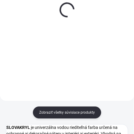
červený
8 L
€1,50
€2
−
+
−
+
Do košíka
Do košíka
KANA plochý štetec s červenou
Plastové maliarske vedro s
plastovou rukoväťou a zmesou
objemom 8 litrov. Hranatý tvar
prírodných a syntetických štetín –
pre jednoduché používanie s
ideálny na maľovanie stien a
valčekom. Ideálne na miešanie a
omietok.
naberanie farby.
Zobraziť všetky súvisiace produkty
SLOVAKRYL
je univerzálna vodou riediteľná farba určená na
ochranné aj dekoračné nátery v interiéri aj exteriéri. Vhodná na