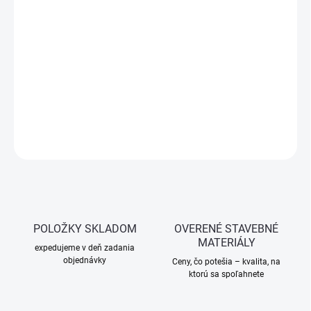
−
+
Pridať do košíka
Univerzálna vodou riediteľná farba na drevo, kov a betón pre
interiér aj exteriér. Jednoduchá aplikácia, vysoká priľnavosť, široké
využitie.
DETAILNÉ INFORMÁCIE
OPÝTAŤ SA
STRÁŽIŤ
POLOŽKY SKLADOM
OVERENÉ STAVEBNÉ
MATERIÁLY
expedujeme v deň zadania
objednávky
Ceny, čo potešia – kvalita, na
ktorú sa spoľahnete