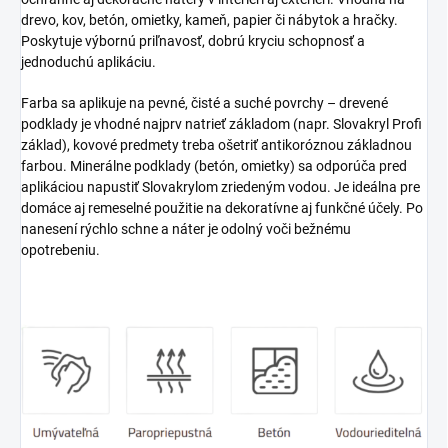
drevo, kov, betón, omietky, kameň, papier či nábytok a hračky.
Poskytuje výbornú priľnavosť, dobrú kryciu schopnosť a
jednoduchú aplikáciu.
Farba sa aplikuje na pevné, čisté a suché povrchy – drevené
podklady je vhodné najprv natrieť základom (napr. Slovakryl Profi
základ), kovové predmety treba ošetriť antikoróznou základnou
farbou. Minerálne podklady (betón, omietky) sa odporúča pred
aplikáciou napustiť Slovakrylom zriedeným vodou. Je ideálna pre
domáce aj remeselné použitie na dekoratívne aj funkčné účely. Po
nanesení rýchlo schne a náter je odolný voči bežnému
opotrebeniu.