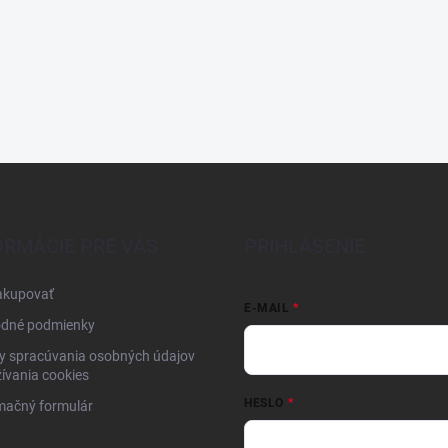
ORMÁCIE PRE VÁS
PRIHLÁSENIE
akupovať
E-MAIL
dné podmienky
y spracúvania osobných údajov
ívania cookies
HESLO
mačný formulár