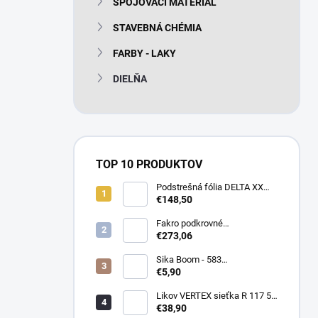
SPOJOVACÍ MATERIÁL
e
l
STAVEBNÁ CHÉMIA
FARBY - LAKY
DIELŇA
TOP 10 PRODUKTOV
Podstrešná fólia DELTA XX
PLUS universal 150g/m2
€148,50
(75m2 bal)
Fakro podkrovné
termoizolačné schody LTK
€273,06
Energy 280
Sika Boom - 583
nízkoexpanzná PU pena 750
€5,90
ml
Likov VERTEX sieťka R 117 55
m2 145g/m2
€38,90