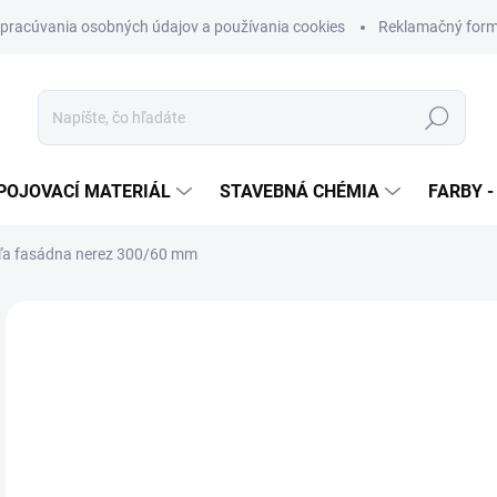
pracúvania osobných údajov a používania cookies
Reklamačný form
Hľadať
POJOVACÍ MATERIÁL
STAVEBNÁ CHÉMIA
FARBY -
ľa fasádna nerez 300/60 mm
Neohodnotené
Podrobnosti hodnotenia
€
€5,
Jedn
SK
cena