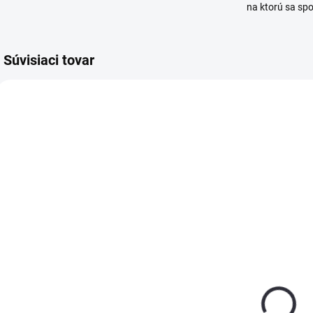
na ktorú sa sp
Súvisiaci tovar
SKLADOM
SKLADOM
(>5 KS)
(>5 KS)
Tmel na SDK
Tmel na SDK
Knauf Fill &
8kg Goldband
Finish Light 20
Finish KNAUF
kg
€35,90
€13,55