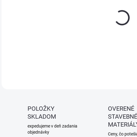
Nere
ruko
DETA
POLOŽKY
OVERENÉ
SKLADOM
STAVEBN
MATERIÁL
expedujeme v deň zadania
objednávky
Ceny, čo potešia