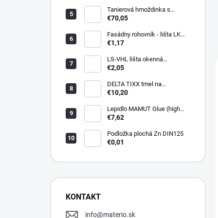
Tanierová hmoždinka s
kovovou skrutkou WKTHERM-
€70,05
S 08 275mm (100ks)
Fasádny rohovník - lišta LK
PVC 2,5 m - LIKOV
€1,17
LS-VHL lišta okenná
začisťovacia s lamelou APU
€2,05
DELTA TIXX tmel na
parozábrany 310ml, dorken
€10,20
Lepidlo MAMUT Glue (high
track) 290 ml biele
€7,62
Podložka plochá Zn DIN125
€0,01
KONTAKT
info
@
materio.sk