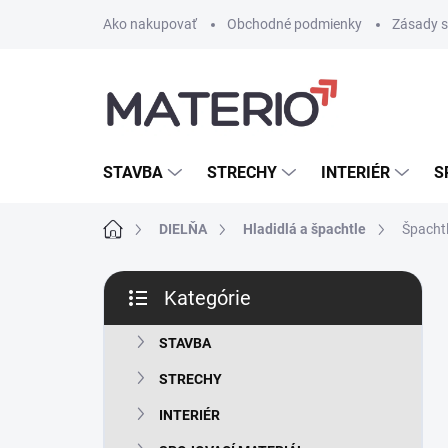
Prejsť
Ako nakupovať
Obchodné podmienky
Zásady s
na
obsah
STAVBA
STRECHY
INTERIÉR
S
Domov
DIELŇA
Hladidlá a špachtle
Špacht
B
Kategórie
o
Preskočiť
č
kategórie
n
STAVBA
ý
STRECHY
p
a
INTERIÉR
n