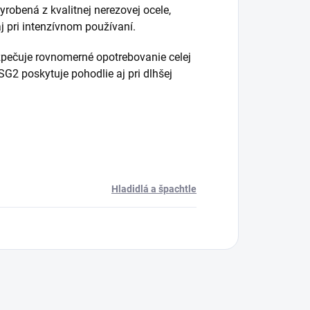
robená z kvalitnej nerezovej ocele,
aj pri intenzívnom používaní.
ezpečuje rovnomerné opotrebovanie celej
G2 poskytuje pohodlie aj pri dlhšej
Hladidlá a špachtle