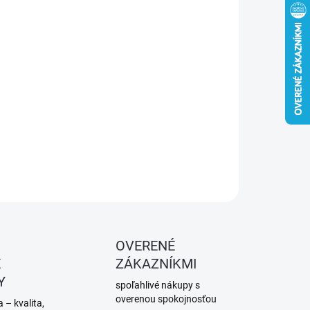
−
+
Pridať do košíka
zová fasádna špachtľa TYTANX s ergonomickou SG2
väťou. Na omietky, stierky a dokončovacie práce.
ILNÉ INFORMÁCIE
OPÝTAŤ SA
STRÁŽIŤ
OVERENÉ
É
ZÁKAZNÍKMI
Y
spoľahlivé nákupy s
overenou spokojnosťou
 – kvalita,