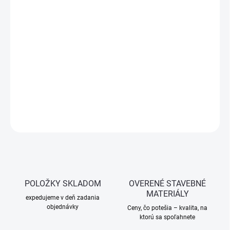
cena:
−
+
Pridať do košíka
Ozdobný podlhovastý záves s rustikálnym vzhľadom. Ideálny pre
brány, dvierka či okenice, s možnosťou uzamknutia pomocou
visiaceho zámku.
DETAILNÉ INFORMÁCIE
OPÝTAŤ SA
STRÁŽIŤ
POLOŽKY SKLADOM
OVERENÉ STAVEBNÉ
MATERIÁLY
expedujeme v deň zadania
objednávky
Ceny, čo potešia – kvalita, na
ktorú sa spoľahnete