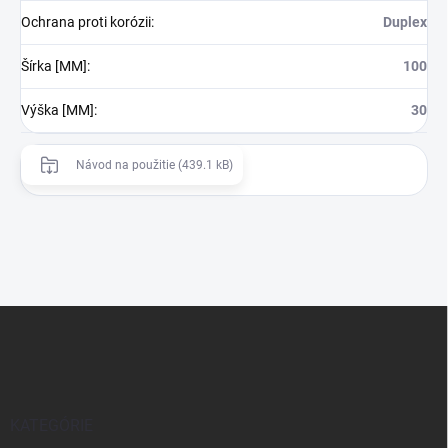
Ochrana proti korózii
:
Duplex
Šírka [MM]
:
100
Výška [MM]
:
30
Návod na použitie (439.1 kB)
Z
á
p
ä
t
i
KATEGÓRIE