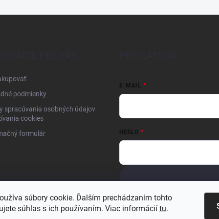
ORMÁCIE PRE VÁS
PRIHLÁSENIE
akupovať
E-MAIL
dné podmienky
y spracúvania osobných údajov
ívania cookies
HESLO
mačný formulár
Nová registrácia
Zabudnuté hesl
oužíva súbory cookie. Ďalším prechádzaním tohto
jete súhlas s ich používaním. Viac informácií
tu
.