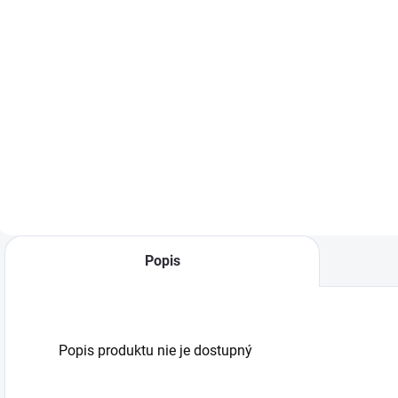
−
+
−
+
Do košíka
Do košíka
H
č
HB BODY 950 –
HB BODY 950 –
m
biely izolačný sprej
biely izolačný sprej
a
s protihlukovou
s protihlukovou
o
ochranou.
ochranou.
R
Rýchloschnúci,
Rýchloschnúci,
e
elastický, s
elastický, s
p
krúpkovým
krúpkovým
i
efektom.
efektom.
Prelakovateľný
Prelakovateľný
Popis
všetkými
všetkými
systémami.
systémami.
Popis produktu nie je dostupný