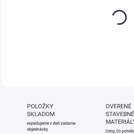
KANA
prír
omie
POLOŽKY
OVERENÉ
SKLADOM
STAVEBN
MATERIÁL
expedujeme v deň zadania
objednávky
Ceny, čo potešia