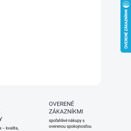
−
+
Pridať do košíka
 plochý štetec s červenou plastovou rukoväťou a zmesou
odných a syntetických štetín – ideálny na maľovanie stien a
tok.
OPÝTAŤ SA
STRÁŽIŤ
OVERENÉ
É
ZÁKAZNÍKMI
Y
spoľahlivé nákupy s
overenou spokojnosťou
 – kvalita,