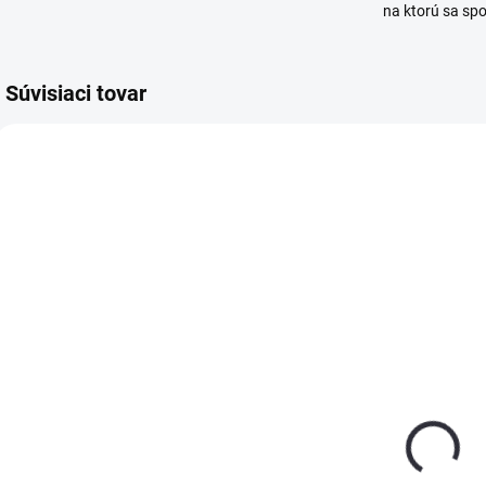
na ktorú sa sp
Súvisiaci tovar
SKLADOM
SKLADOM
(>5 KS)
(>5 KS)
HB BODY 950
HB BODY 950
sprej čierny
sprej biely 400
L
400 ml
ml
€6,05
€6,05