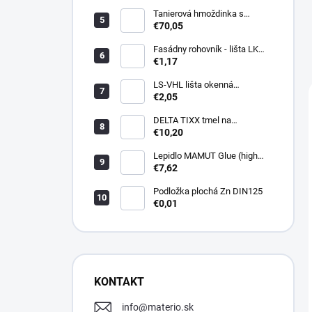
Tanierová hmoždinka s
kovovou skrutkou WKTHERM-
€70,05
S 08 275mm (100ks)
Fasádny rohovník - lišta LK
PVC 2,5 m - LIKOV
€1,17
LS-VHL lišta okenná
začisťovacia s lamelou APU
€2,05
DELTA TIXX tmel na
parozábrany 310ml, dorken
€10,20
Lepidlo MAMUT Glue (high
track) 290 ml biele
€7,62
Podložka plochá Zn DIN125
€0,01
KONTAKT
info
@
materio.sk