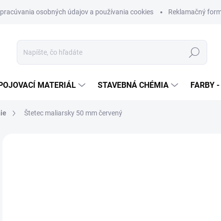
pracúvania osobných údajov a používania cookies
Reklamačný form
Hľadať
POJOVACÍ MATERIÁL
STAVEBNÁ CHÉMIA
FARBY -
ie
Štetec maliarsky 50 mm červený
Neohodnotené
Podrobnosti hodnotenia
ZNAČKA
€
€1,
Jedn
SK
cena