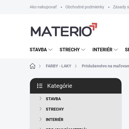
Prejsť
Ako nakupovať
Obchodné podmienky
Zásady s
na
obsah
STAVBA
STRECHY
INTERIÉR
S
Domov
FARBY - LAKY
Príslušenstvo na maľovan
B
Kategórie
o
Preskočiť
č
kategórie
n
STAVBA
ý
STRECHY
p
a
INTERIÉR
n