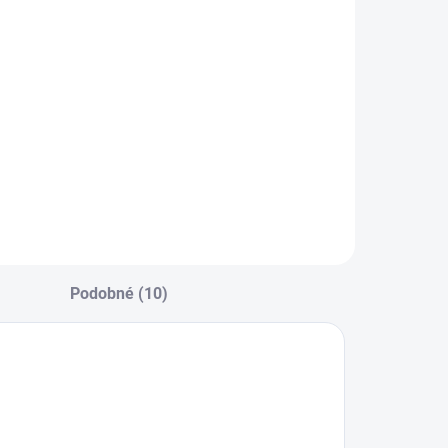
Do košíka
B BODY 950 –
ierny izolačný
ateriál s hlukovou
 antivibračnou
chranou.
ýchloschnúci,
lastický,
relakovateľný. Pre
nteriér aj exteriér.
Podobné (10)