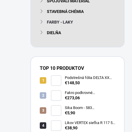
SPOJOVACÍ MATERIÁL
e
l
STAVEBNÁ CHÉMIA
FARBY - LAKY
DIELŇA
TOP 10 PRODUKTOV
Podstrešná fólia DELTA XX
PLUS universal 150g/m2
€148,50
(75m2 bal)
Fakro podkrovné
termoizolačné schody LTK
€273,06
Energy 280
Sika Boom - 583
nízkoexpanzná PU pena 750
€5,90
ml
Likov VERTEX sieťka R 117 55
m2 145g/m2
€38,90