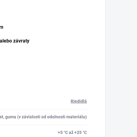
om
alebo závraty
Riedidlá
st, guma (v závislosti od odolnosti materiálu)
+5 °C až +25 °C