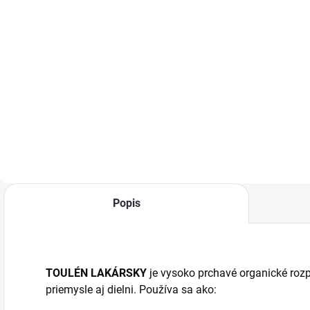
−
+
−
+
Do košíka
Do košíka
Kvalitná maliarska
Kvalitná maliarska
K
hranatá štetka s
hranatá štetka s
h
drevenou rúčkou a
drevenou rúčkou a
d
prírodnými
prírodnými
p
štetinami. Vhodná
štetinami. Vhodná
š
na farby, penetrácie
na farby, penetrácie
n
aj univerzálne
aj univerzálne
a
nátery.
nátery.
n
Popis
TOULÉN LAKÁRSKY
je vysoko prchavé organické roz
priemysle aj dielni. Používa sa ako: