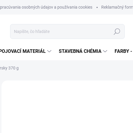
pracúvania osobných údajov a používania cookies
Reklamačný form
Hľadať
POJOVACÍ MATERIÁL
STAVEBNÁ CHÉMIA
FARBY -
rsky 370 g
Neohodnotené
Podrobnosti hodnotenia
ZNAČKA
€
€1,
Jedn
SK
cena