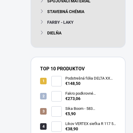
SPOJOVACÍ MATERIÁL
e
l
STAVEBNÁ CHÉMIA
FARBY - LAKY
DIELŇA
TOP 10 PRODUKTOV
Podstrešná fólia DELTA XX
PLUS universal 150g/m2
€148,50
(75m2 bal)
Fakro podkrovné
termoizolačné schody LTK
€273,06
Energy 280
Sika Boom - 583
nízkoexpanzná PU pena 750
€5,90
ml
Likov VERTEX sieťka R 117 55
m2 145g/m2
€38,90