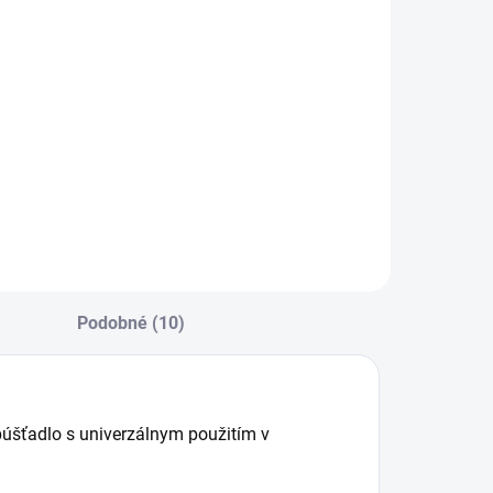
−
+
Do košíka
valitná maliarska
ranatá štetka s
revenou rúčkou a
rírodnými
tetinami. Vhodná
a farby, penetrácie
j univerzálne
átery.
Podobné (10)
púšťadlo s univerzálnym použitím v