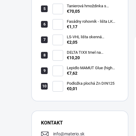
Tanierová hmoždinka s
kovovou skrutkou WKTHERM-
€70,05
S 08 275mm (100ks)
Fasádny rohovník - lišta LK
PVC 2,5 m - LIKOV
€1,17
LS-VHL lišta okenná
začisťovacia s lamelou APU
€2,05
DELTA TIXX tmel na
parozábrany 310ml, dorken
€10,20
Lepidlo MAMUT Glue (high
track) 290 ml biele
€7,62
Podložka plochá Zn DIN125
€0,01
KONTAKT
info
@
materio.sk