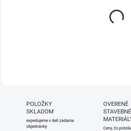
Laká
odma
DETA
POLOŽKY
OVERENÉ
SKLADOM
STAVEBN
MATERIÁL
expedujeme v deň zadania
objednávky
Ceny, čo potešia