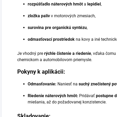
rozpúšťadlo náterových hmôt
a
lepidiel
,
zložka palív
v motorových zmesiach,
surovina pre organickú syntézu
,
odmasťovací prostriedok
na kovy a iné technick
Je vhodný pre
rýchle čistenie a riedenie
, vďaka čomu 
chemickom a automobilovom priemysle.
Pokyny k aplikácii:
Odmasťovanie:
Naniesť na
suchý znečistený po
Riedenie náterových hmôt:
Pridávať
postupne d
miešania, až do požadovanej konzistencie.
Skladovanie: