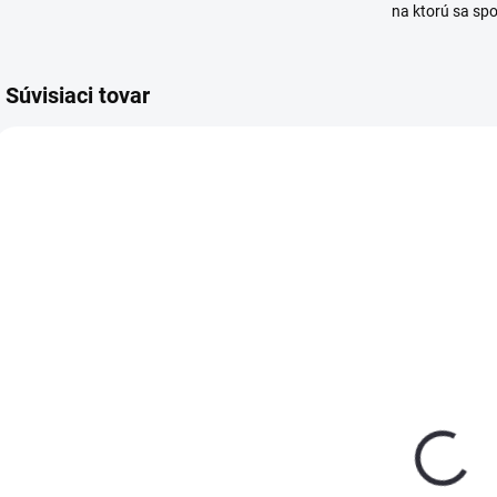
na ktorú sa sp
Súvisiaci tovar
SKLADOM
SKLADOM
(>5 KS)
(>5 KS)
Štetka
Štetka
Š
maliarska
maliarska
hranatá 180
hranatá 190
h
mm
mm
€7,40
€8,30