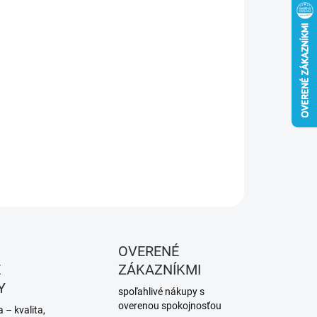
−
+
Pridať do košíka
rsky toluén – silné rozpúšťadlo do farieb a lepidiel, na
sťovanie, palivá aj chemickú syntézu. Vysoká prchavosť.
ILNÉ INFORMÁCIE
OPÝTAŤ SA
STRÁŽIŤ
OVERENÉ
É
ZÁKAZNÍKMI
Y
spoľahlivé nákupy s
overenou spokojnosťou
 – kvalita,