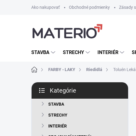
Prejsť
Ako nakupovať
Obchodné podmienky
Zásady s
na
obsah
STAVBA
STRECHY
INTERIÉR
S
Domov
FARBY - LAKY
Riedidlá
Toluén Leká
B
Kategórie
o
Preskočiť
č
kategórie
n
STAVBA
ý
STRECHY
p
a
INTERIÉR
n