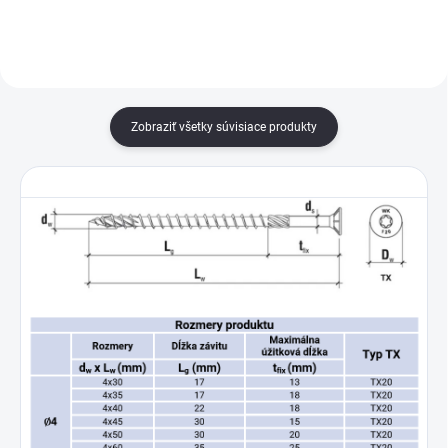
spájanie drevených...
spájanie drevených...
Zobraziť všetky súvisiace produkty