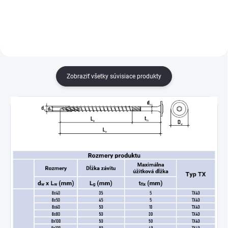
iných prvkov ako napr. DTD
iných prvkov ako napr. DTD
dosky, preglejka, drevo, MDF...
dosky, preglejka, drevo, MDF...
Zobraziť všetky súvisiace produkty