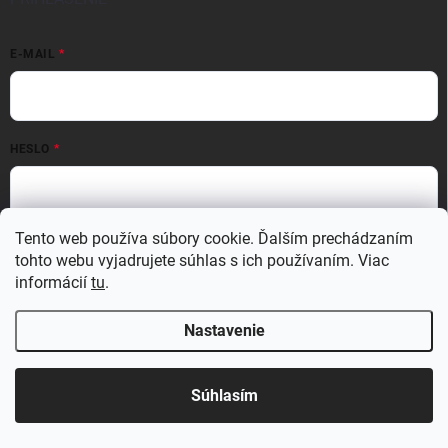
E-MAIL
HESLO
Tento web používa súbory cookie. Ďalším prechádzaním
Prihlásiť sa
tohto webu vyjadrujete súhlas s ich používaním. Viac
Nová registrácia
Zabudnuté heslo
informácií
tu
.
Nastavenie
Copyright 2026
MATERIO
. Všetky práva vyhradené.
Upraviť nastavenie
cookies
Súhlasím
Vytvoril Shoptet