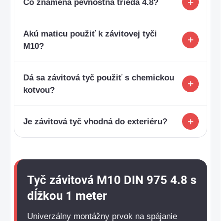
Čo znamená pevnostná trieda 4.8?
Akú maticu použiť k závitovej tyči
M10?
Dá sa závitová tyč použiť s chemickou
kotvou?
Je závitová tyč vhodná do exteriéru?
Tyč závitová M10 DIN 975 4.8 s
dĺžkou 1 meter
Univerzálny montážny prvok na spájanie