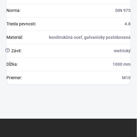
Norma
:
DIN 975
Trieda pevnosti
:
4.8
Materiál
:
konštrukčná oceľ, galvanicky pozinkovaná
?
Závit
:
metrický
Dĺžka
:
1000 mm
Priemer
:
M10
Z
á
p