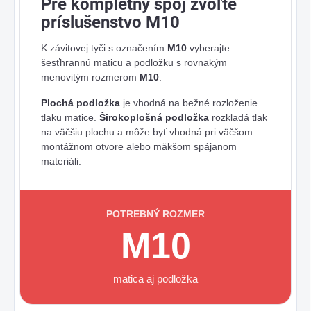
Pre kompletný spoj zvoľte
príslušenstvo M10
K závitovej tyči s označením
M10
vyberajte
šesťhrannú maticu a podložku s rovnakým
menovitým rozmerom
M10
.
Plochá podložka
je vhodná na bežné rozloženie
tlaku matice.
Širokoplošná podložka
rozkladá tlak
na väčšiu plochu a môže byť vhodná pri väčšom
montážnom otvore alebo mäkšom spájanom
materiáli.
POTREBNÝ ROZMER
M10
matica aj podložka