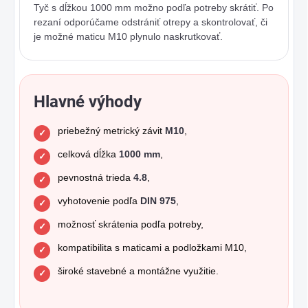
Tyč s dĺžkou 1000 mm možno podľa potreby skrátiť. Po
rezaní odporúčame odstrániť otrepy a skontrolovať, či
je možné maticu M10 plynulo naskrutkovať.
Hlavné výhody
priebežný metrický závit
M10
,
celková dĺžka
1000 mm
,
pevnostná trieda
4.8
,
vyhotovenie podľa
DIN 975
,
možnosť skrátenia podľa potreby,
kompatibilita s maticami a podložkami M10,
široké stavebné a montážne využitie.