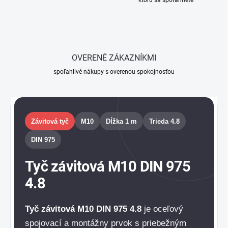
ktorú sa spoľahnete
OVERENÉ ZÁKAZNÍKMI
spoľahlivé nákupy s overenou spokojnosťou
Závitová tyč
M10
Dĺžka 1 m
Trieda 4.8
DIN 975
Tyč závitová M10 DIN 975
4.8
Tyč závitová M10 DIN 975 4.8
je oceľový
spojovací a montážny prvok s priebežným