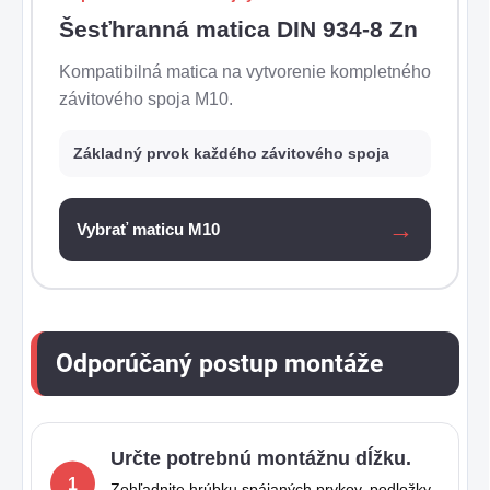
Šesťhranná matica DIN 934-8 Zn
Kompatibilná matica na vytvorenie kompletného
závitového spoja M10.
Základný prvok každého závitového spoja
Vybrať maticu M10
Odporúčaný postup montáže
Určte potrebnú montážnu dĺžku.
Zohľadnite hrúbku spájaných prvkov, podložky,