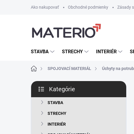
Prejsť
Ako nakupovať
Obchodné podmienky
Zásady s
na
obsah
STAVBA
STRECHY
INTERIÉR
S
Domov
SPOJOVACÍ MATERIÁL
Úchyty na potrub
B
Kategórie
o
Preskočiť
č
kategórie
n
STAVBA
ý
STRECHY
p
a
INTERIÉR
n