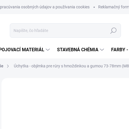
pracúvania osobných údajov a používania cookies
Reklamačný form
Hľadať
POJOVACÍ MATERIÁL
STAVEBNÁ CHÉMIA
FARBY -
ie
Úchytka - objímka pre rúry s hmoždinkou a gumou 73-78mm (M8
Neohodnotené
Podrobnosti hodnotenia
ZNAČKA
€
€1,
Jedn
SK
cena