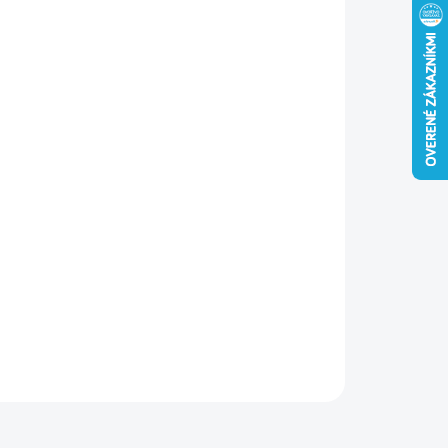
−
+
Pridať do košíka
ová
objímka
s
hmoždinkou
a
gumou
Ø73-78
mm
pre
pečné
uchytenie
potrubí
.
Odolná,
stabilná
a
tlmí
vibrácie.
ILNÉ INFORMÁCIE
OPÝTAŤ SA
STRÁŽIŤ