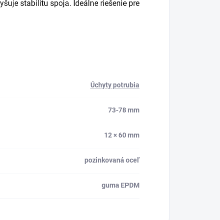
vyšuje
stabilitu
spoja.
Ideálne
riešenie
pre
Úchyty potrubia
73-78 mm
12 × 60 mm
pozinkovaná oceľ
guma EPDM