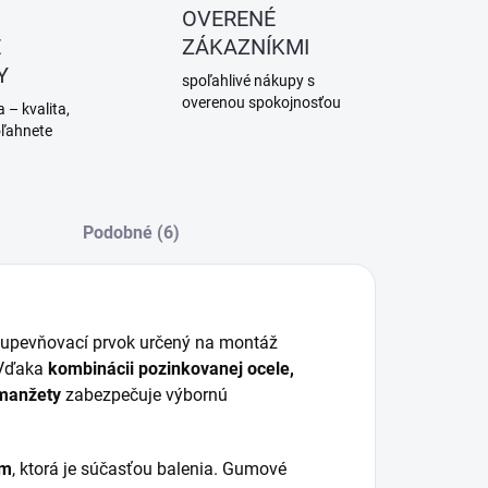
OVERENÉ
É
ZÁKAZNÍKMI
Y
spoľahlivé nákupy s
overenou spokojnosťou
 – kvalita,
oľahnete
Podobné (6)
upevňovací
prvok
určený
na
montáž
Vďaka
kombinácii
pozinkovanej
ocele,
manžety
zabezpečuje
výbornú
m
,
ktorá
je
súčasťou
balenia.
Gumové