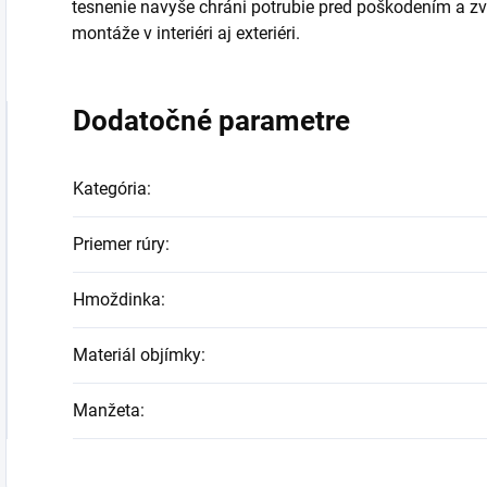
tesnenie
navyše
chráni
potrubie
pred
poškodením
a
z
montáže
v
interiéri
aj
exteriéri.
Dodatočné parametre
Kategória
:
Priemer rúry
:
Hmoždinka
:
Materiál objímky
:
Manžeta
: