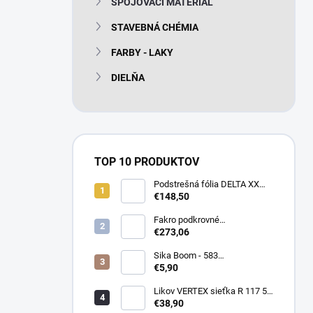
SPOJOVACÍ MATERIÁL
e
l
STAVEBNÁ CHÉMIA
FARBY - LAKY
DIELŇA
TOP 10 PRODUKTOV
Podstrešná fólia DELTA XX
PLUS universal 150g/m2
€148,50
(75m2 bal)
Fakro podkrovné
termoizolačné schody LTK
€273,06
Energy 280
Sika Boom - 583
nízkoexpanzná PU pena 750
€5,90
ml
Likov VERTEX sieťka R 117 55
m2 145g/m2
€38,90