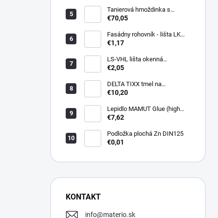
Tanierová hmoždinka s
kovovou skrutkou WKTHERM-
€70,05
S 08 275mm (100ks)
Fasádny rohovník - lišta LK
PVC 2,5 m - LIKOV
€1,17
LS-VHL lišta okenná
začisťovacia s lamelou APU
€2,05
DELTA TIXX tmel na
parozábrany 310ml, dorken
€10,20
Lepidlo MAMUT Glue (high
track) 290 ml biele
€7,62
Podložka plochá Zn DIN125
€0,01
KONTAKT
info
@
materio.sk