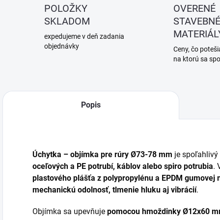
POLOŽKY
OVERENÉ
SKLADOM
STAVEBN
MATERIÁL
expedujeme v deň zadania
objednávky
Ceny, čo potešia
na ktorú sa sp
Popis
Úchytka –
objímka
pre
rúry
Ø73-78
mm
je
spoľahlivý
oceľových
a
PE
potrubí,
káblov
alebo
spiro
potrubia
.
plastového
plášťa
z
polypropylénu
a
EPDM
gumovej
mechanickú
odolnosť,
tlmenie
hluku
aj
vibrácií
.
Objímka
sa
upevňuje
pomocou
hmoždinky
Ø12x60
m