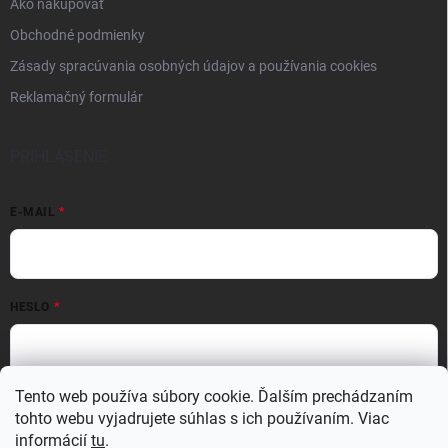
Ako nakupovať
Obchodné podmienky
Zásady spracúvania osobných údajov a používania cookies
Reklamačný formulár
PRIHLÁSENIE
E-MAIL
HESLO
Tento web používa súbory cookie. Ďalším prechádzaním
Prihlásiť sa
tohto webu vyjadrujete súhlas s ich používaním. Viac
Nová registrácia
Zabudnuté heslo
informácií
tu
.