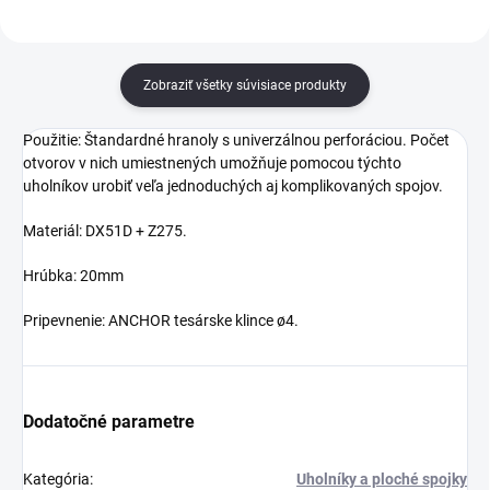
Zobraziť všetky súvisiace produkty
Použitie: Štandardné hranoly s univerzálnou perforáciou. Počet
otvorov v nich umiestnených umožňuje pomocou týchto
uholníkov urobiť veľa jednoduchých aj komplikovaných spojov.
Materiál: DX51D + Z275.
Hrúbka: 20mm
Pripevnenie: ANCHOR tesárske klince ø4.
Dodatočné parametre
Kategória
:
Uholníky a ploché spojky