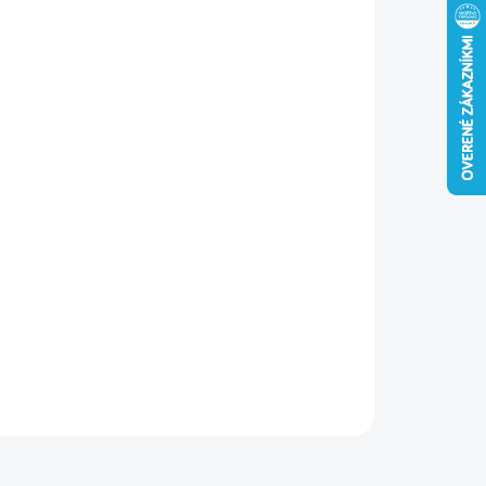
−
+
Pridať do košíka
lepový vrták Bosch PRO SDS plus-5X je určený na vŕtanie do
zobetónu a tvrdého muriva. Vďaka hlave so 4 reznými
ami sa nezasekáva pri kontakte s armatúrou, poskytuje až
 dlhšiu životnosť a spoľahlivý výkon pre profesionálne
itie.
ILNÉ INFORMÁCIE
OPÝTAŤ SA
STRÁŽIŤ