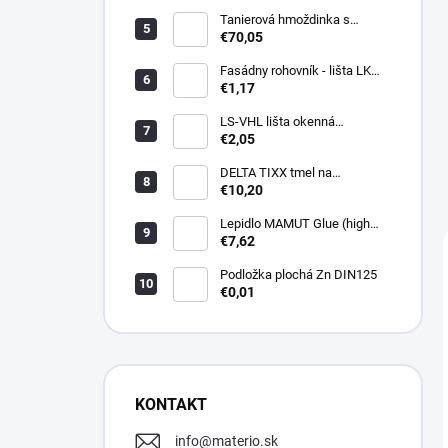
Tanierová hmoždinka s
kovovou skrutkou WKTHERM-
€70,05
S 08 275mm (100ks)
Fasádny rohovník - lišta LK
PVC 2,5 m - LIKOV
€1,17
LS-VHL lišta okenná
začisťovacia s lamelou APU
€2,05
DELTA TIXX tmel na
parozábrany 310ml, dorken
€10,20
Lepidlo MAMUT Glue (high
track) 290 ml biele
€7,62
Podložka plochá Zn DIN125
€0,01
KONTAKT
info
@
materio.sk