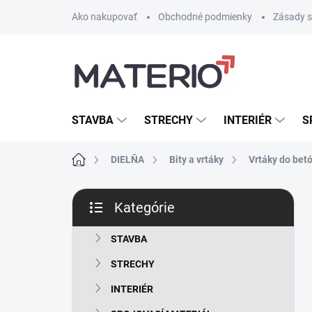
Prejsť
Ako nakupovať
Obchodné podmienky
Zásady s
na
obsah
STAVBA
STRECHY
INTERIÉR
S
Domov
DIELŇA
Bity a vrtáky
Vrtáky do bet
B
Kategórie
o
Preskočiť
č
kategórie
n
STAVBA
ý
STRECHY
p
a
INTERIÉR
n