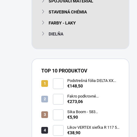
SPOJOVACÍ MATERIÁL
e
l
STAVEBNÁ CHÉMIA
FARBY - LAKY
DIELŇA
TOP 10 PRODUKTOV
Podstrešná fólia DELTA XX
PLUS universal 150g/m2
€148,50
(75m2 bal)
Fakro podkrovné
termoizolačné schody LTK
€273,06
Energy 280
Sika Boom - 583
nízkoexpanzná PU pena 750
€5,90
ml
Likov VERTEX sieťka R 117 55
m2 145g/m2
€38,90