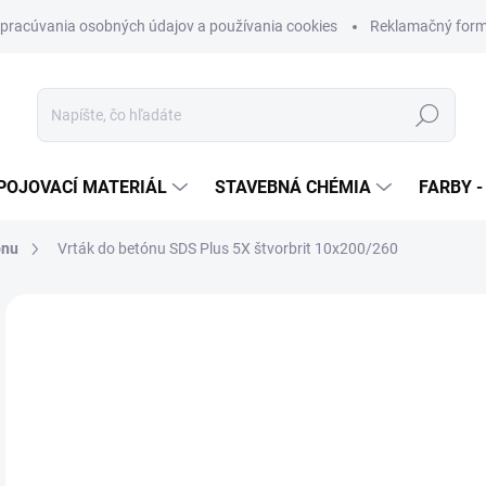
pracúvania osobných údajov a používania cookies
Reklamačný form
Hľadať
POJOVACÍ MATERIÁL
STAVEBNÁ CHÉMIA
FARBY -
ónu
Vrták do betónu SDS Plus 5X štvorbrit 10x200/260
Neohodnotené
Podrobnosti hodnotenia
ZNAČKA
€
€6,
Jedn
SK
cena