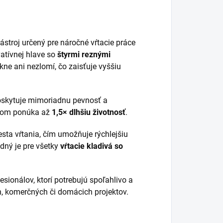
stroj určený pre náročné vŕtacie práce
atívnej hlave so
štyrmi reznými
ne ani nezlomí, čo zaisťuje vyššiu
poskytuje mimoriadnu pevnosť a
ákom ponúka až
1,5× dlhšiu životnosť
.
sta vŕtania, čím umožňuje rýchlejšiu
dný je pre všetky
vŕtacie kladivá so
fesionálov, ktorí potrebujú spoľahlivo a
h, komerčných či domácich projektov.