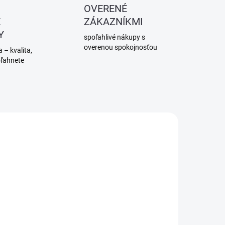
OVERENÉ
É
ZÁKAZNÍKMI
Y
spoľahlivé nákupy s
overenou spokojnosťou
 – kvalita,
oľahnete
SKLADOM
SKLADOM
(>5 KS)
(>5 KS)
Hmoždina
Hmoždina