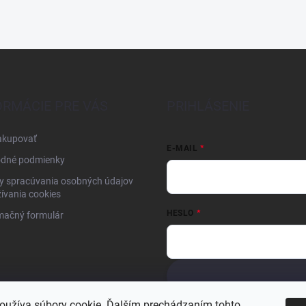
ORMÁCIE PRE VÁS
PRIHLÁSENIE
akupovať
E-MAIL
dné podmienky
y spracúvania osobných údajov
ívania cookies
HESLO
mačný formulár
Nová registrácia
Zabudnuté hesl
oužíva súbory cookie. Ďalším prechádzaním tohto