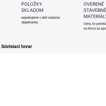
POLOŽKY
OVERENÉ
SKLADOM
STAVEBN
MATERIÁL
expedujeme v deň zadania
objednávky
Ceny, čo potešia
na ktorú sa sp
Súvisiaci tovar
SKLADOM
SKLADOM
(>5 KS)
(>5 KS)
Hmoždina
Hmoždina