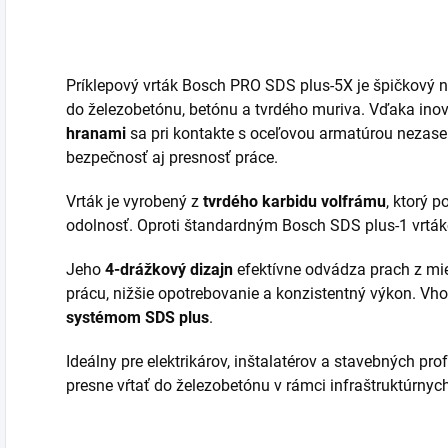
Príklepový vrták Bosch PRO SDS plus-5X je špičkový ná
do železobetónu, betónu a tvrdého muriva. Vďaka inov
hranami
sa pri kontakte s oceľovou armatúrou nezasek
bezpečnosť aj presnosť práce.
Vrták je vyrobený z
tvrdého karbidu volfrámu
, ktorý 
odolnosť. Oproti štandardným Bosch SDS plus-1 vrt
Jeho
4-drážkový dizajn
efektívne odvádza prach z mie
prácu, nižšie opotrebovanie a konzistentný výkon. Vho
systémom SDS plus
.
Ideálny pre elektrikárov, inštalatérov a stavebných pro
presne vŕtať do železobetónu v rámci infraštruktúrnyc