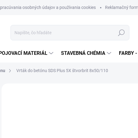
pracúvania osobných údajov a používania cookies
Reklamačný form
Hľadať
POJOVACÍ MATERIÁL
STAVEBNÁ CHÉMIA
FARBY -
ónu
Vrták do betónu SDS Plus 5X štvorbrit 8x50/110
Neohodnotené
Podrobnosti hodnotenia
ZNAČKA
€
€3,
Jedn
SK
cena