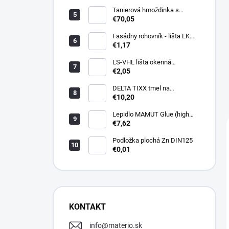
Tanierová hmoždinka s
kovovou skrutkou WKTHERM-
€70,05
S 08 275mm (100ks)
Fasádny rohovník - lišta LK
PVC 2,5 m - LIKOV
€1,17
LS-VHL lišta okenná
začisťovacia s lamelou APU
€2,05
DELTA TIXX tmel na
parozábrany 310ml, dorken
€10,20
Lepidlo MAMUT Glue (high
track) 290 ml biele
€7,62
Podložka plochá Zn DIN125
€0,01
KONTAKT
info
@
materio.sk