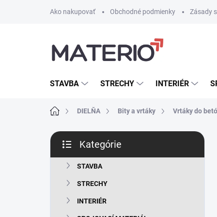
Prejsť
Ako nakupovať
Obchodné podmienky
Zásady s
na
obsah
STAVBA
STRECHY
INTERIÉR
S
Domov
DIELŇA
Bity a vrtáky
Vrtáky do bet
B
Kategórie
o
Preskočiť
č
kategórie
n
STAVBA
ý
STRECHY
p
a
INTERIÉR
n