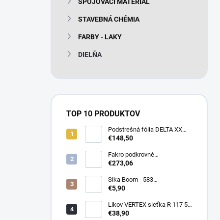
SPOJOVACÍ MATERIÁL
e
l
STAVEBNÁ CHÉMIA
FARBY - LAKY
DIELŇA
TOP 10 PRODUKTOV
Podstrešná fólia DELTA XX
PLUS universal 150g/m2
€148,50
(75m2 bal)
Fakro podkrovné
termoizolačné schody LTK
€273,06
Energy 280
Sika Boom - 583
nízkoexpanzná PU pena 750
€5,90
ml
Likov VERTEX sieťka R 117 55
m2 145g/m2
€38,90