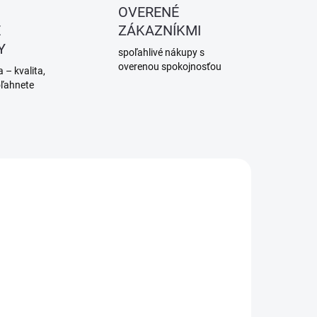
OVERENÉ
É
ZÁKAZNÍKMI
Y
spoľahlivé nákupy s
overenou spokojnosťou
 – kvalita,
oľahnete
SKLADOM
SKLADOM
(>5 KS)
(>5 KS)
Hmoždina
Hmoždina