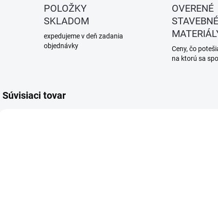
POLOŽKY
OVERENÉ
SKLADOM
STAVEBN
MATERIÁL
expedujeme v deň zadania
objednávky
Ceny, čo potešia
na ktorú sa sp
Súvisiaci tovar
SKLADOM
SKLADOM
(>5 KS)
(>5 KS)
Hmoždina
Hmoždina