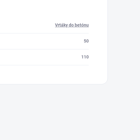
Vrtáky do betónu
50
110