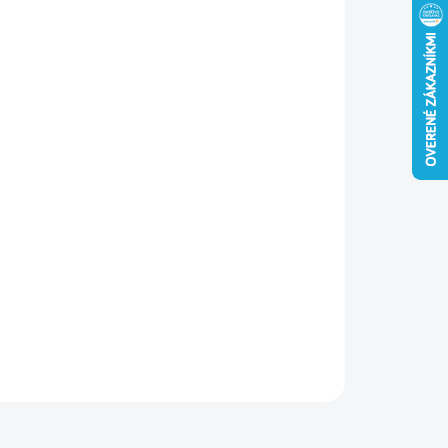
−
+
Pridať do košíka
lepový vrták Bosch PRO SDS plus-5X je určený na vŕtanie do
zobetónu a tvrdého muriva. Vďaka hlave so 4 reznými
ami sa nezasekáva pri kontakte s armatúrou, poskytuje až
 dlhšiu životnosť a spoľahlivý výkon pre profesionálne
itie.
ILNÉ INFORMÁCIE
OPÝTAŤ SA
STRÁŽIŤ