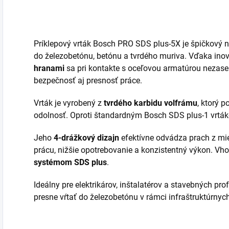
Príklepový vrták Bosch PRO SDS plus-5X je špičkový ná
do železobetónu, betónu a tvrdého muriva. Vďaka inov
hranami
sa pri kontakte s oceľovou armatúrou nezasek
bezpečnosť aj presnosť práce.
Vrták je vyrobený z
tvrdého karbidu volfrámu
, ktorý 
odolnosť. Oproti štandardným Bosch SDS plus-1 vrt
Jeho
4-drážkový dizajn
efektívne odvádza prach z mie
prácu, nižšie opotrebovanie a konzistentný výkon. Vho
systémom SDS plus
.
Ideálny pre elektrikárov, inštalatérov a stavebných pro
presne vŕtať do železobetónu v rámci infraštruktúrnyc