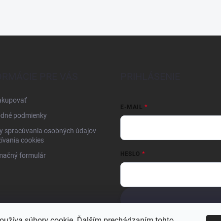
ORMÁCIE PRE VÁS
PRIHLÁSENIE
akupovať
E-MAIL
dné podmienky
y spracúvania osobných údajov
ívania cookies
HESLO
mačný formulár
Nová registrácia
Zabudnuté hesl
oužíva súbory cookie. Ďalším prechádzaním tohto