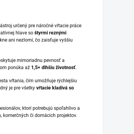
stroj určený pre náročné vŕtacie práce
atívnej hlave so
štyrmi reznými
ne ani nezlomí, čo zaisťuje vyššiu
poskytuje mimoriadnu pevnosť a
ákom ponúka až
1,5× dlhšiu životnosť
.
sta vŕtania, čím umožňuje rýchlejšiu
dný je pre všetky
vŕtacie kladivá so
fesionálov, ktorí potrebujú spoľahlivo a
h, komerčných či domácich projektov.