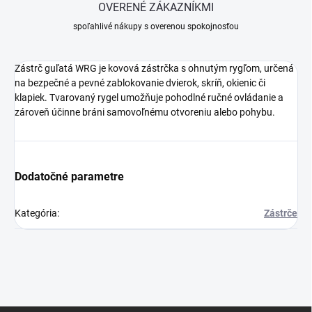
OVERENÉ ZÁKAZNÍKMI
spoľahlivé nákupy s overenou spokojnosťou
Zástrč guľatá WRG je kovová zástrčka s ohnutým rygľom, určená
na bezpečné a pevné zablokovanie dvierok, skríň, okienic či
klapiek. Tvarovaný rygel umožňuje pohodlné ručné ovládanie a
zároveň účinne bráni samovoľnému otvoreniu alebo pohybu.
Dodatočné parametre
Kategória
:
Zástrče