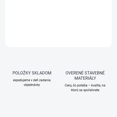
−
+
Pridať do košíka
Zástrč guľatá WRG – kovová zástrčka s ohnutým rygľom.
DETAILNÉ INFORMÁCIE
OPÝTAŤ SA
STRÁŽIŤ
POLOŽKY SKLADOM
OVERENÉ STAVEBNÉ
MATERIÁLY
expedujeme v deň zadania
objednávky
Ceny, čo potešia – kvalita, na
ktorú sa spoľahnete