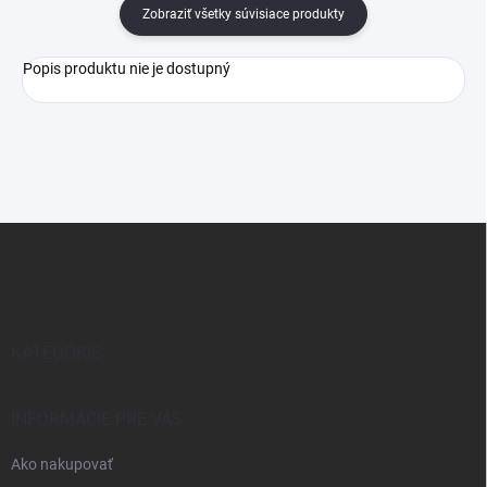
Zobraziť všetky súvisiace produkty
Popis produktu nie je dostupný
Z
á
p
ä
t
i
KATEGÓRIE
e
INFORMÁCIE PRE VÁS
Ako nakupovať