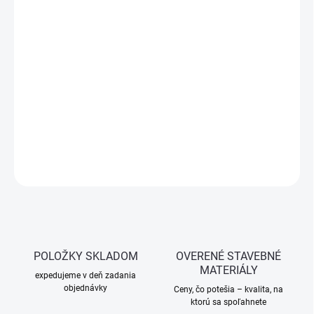
€0,51 bez DPH
Jednotková
SKLADOM
(>5 KS)
cena:
−
+
Pridať do košíka
Priamy záves CD – určený na uchytenie CD profilov ku krovu pri
montáži sadrokartónových stropov a podkroví. Stabilné spojenie s
drevenou konštrukciou.
OPÝTAŤ SA
STRÁŽIŤ
POLOŽKY SKLADOM
OVERENÉ STAVEBNÉ
MATERIÁLY
expedujeme v deň zadania
objednávky
Ceny, čo potešia – kvalita, na
ktorú sa spoľahnete