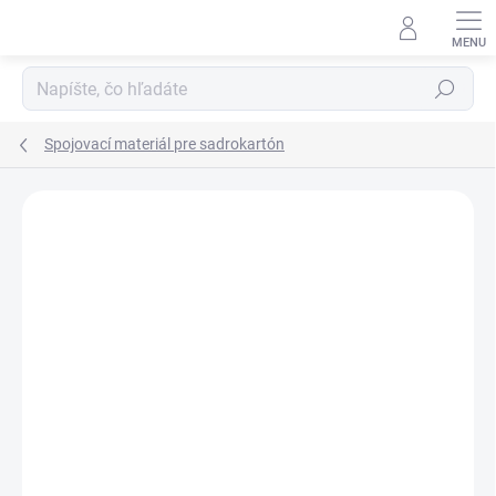
Prejsť
na
obsah
Hľadať
Spojovací materiál pre sadrokartón
Neohodnotené
Podrobnosti hodnotenia