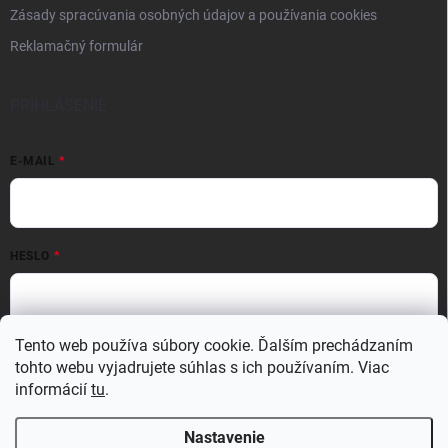
Zásady spracúvania osobných údajov a používania cookies
Reklamačný formulár
PRIHLÁSENIE
E-MAIL
HESLO
Tento web používa súbory cookie. Ďalším prechádzaním
Prihlásiť sa
tohto webu vyjadrujete súhlas s ich používaním. Viac
Nová registrácia
Zabudnuté heslo
informácií
tu
.
Nastavenie