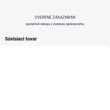
OVERENÉ ZÁKAZNÍKMI
spoľahlivé nákupy s overenou spokojnosťou
Súvisiaci tovar
SKLADOM
SKLADOM
(>5 KS)
(>5 KS)
Tmel na SDK 3kg
Tmel na SDK Uniflot 5kg