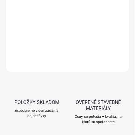
Závesný pružný kolík na kotvenie kazetových podhľadov
je
spoľahlivý montážny prvok určený na rýchle a pevné uchytenie
kazetových stropov. Vďaka svojej pružnej konštrukcii umožňuje
jednoduchú inštaláciu aj v náročných podmienkach, čím
zabezpečuje stabilitu a dlhodobú odolnosť konštrukcie. Ideálny
pre použitie v interiérových systémoch, stavebných projektoch a
pri rekonštrukciách stropných podhľadov.
OPÝTAŤ SA
STRÁŽIŤ
POLOŽKY SKLADOM
OVERENÉ STAVEBNÉ
MATERIÁLY
expedujeme v deň zadania
objednávky
Ceny, čo potešia – kvalita, na
ktorú sa spoľahnete