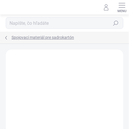
Prejsť
na
obsah
Hľadať
Spojovací materiál pre sadrokartón
Neohodnotené
Podrobnosti hodnotenia